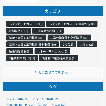
カテゴリ
ハイスピードカメラ (233)
ハイスピードカメラ-計測事例 (200)
計測事例 (112)
三次元動作計測 (81)
溶接・金属加工可視化 (59)
三次元動作計測-計測事例 (51)
溶接・金属加工可視化-計測事例 (39)
DIC (26)
コラム (21)
映像制作機器 (6)
スポーツサイエンス (5)
2色式熱画像計測 (5)
映像制作機器-活用事例 (1)
カテゴリ全てを表示
タグ
研究・開発 (97)
フロント照明 (59)
素材(鉄鋼・ガラス・ゴム) (55)
学術 (45)