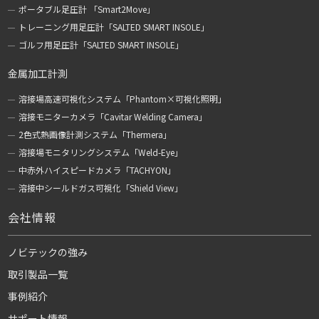
ポータブル足圧計 「Smart2Move」
トレーニング用足圧計「SALTED SMART INSOLE」
ゴルフ用足圧計「SALTED SMART INSOLE」
金属加工計測
溶接場高速可視化システム「Phantom×可視化照明」
溶接モニターカメラ「Cavitar Welding Camera」
2色式熱画像計測システム「Thermera」
溶接場モニタリングシステム「Weld-Eye」
中赤外ハイスピードカメラ「TACHYON」
溶接中シールドガス可視化「Shield View」
会社情報
ノビテックの強み
取引製品一覧
事例紹介
サポート情報