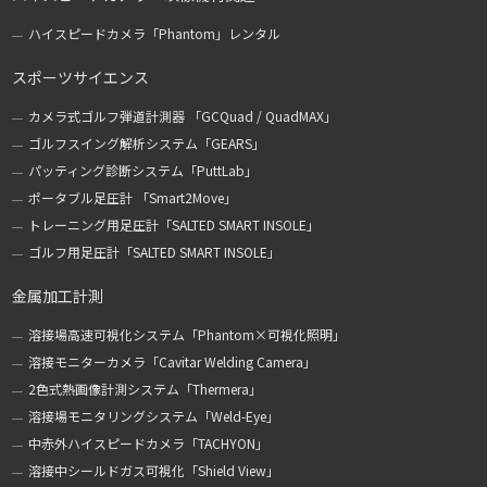
ハイスピードカメラ「Phantom」レンタル
スポーツサイエンス
カメラ式ゴルフ弾道計測器 「GCQuad / QuadMAX」
ゴルフスイング解析システム「GEARS」
パッティング診断システム「PuttLab」
ポータブル足圧計 「Smart2Move」
トレーニング用足圧計「SALTED SMART INSOLE」
ゴルフ用足圧計「SALTED SMART INSOLE」
金属加工計測
溶接場高速可視化システム「Phantom×可視化照明」
溶接モニターカメラ「Cavitar Welding Camera」
2色式熱画像計測システム「Thermera」
溶接場モニタリングシステム「Weld-Eye」
中赤外ハイスピードカメラ「TACHYON」
溶接中シールドガス可視化「Shield View」