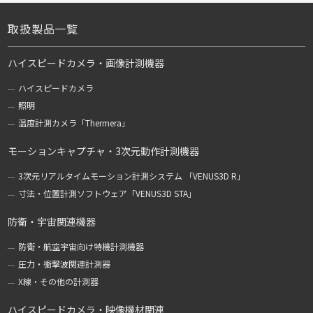
取扱製品一覧
ハイスピードカメラ・画像計測機器
ハイスピードカメラ
照明
温度計測カメラ「Thermera」
モーションキャプチャ・3次元動作計測機器
3次元リアルタイムモーション計測システム 「VENUS3D R」
寸法・位置計測ソフトウェア「VENUS3D STA」
防衛・宇宙関連機器
防衛・航空宇宙向け特機計測機器
圧力・衝撃波関連計測器
X線・その他の計測器
ハイスピードカメラ・映像機材関連