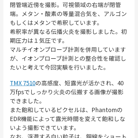
閉管端近傍を撮影。可視領域の右端が閉管
端。メタン・酸素の等量混合気を、アルゴン
もしくはメタンで希釈しています。
希釈率が異なる伝播火炎を撮影しました。初
期圧力は１気圧です。
マルチイオンプローブ計測を併用しています
が、イオンプローブ計測との整合性を確認し
たいと考えて今回実験を行いました。
TMX 7510
の高感度、短露光が活かされ、40
万fpsでしっかり火炎の伝搬する画像が撮影
できました。
また飽和しているピクセルは、Phantomの
EDR機能によって露光時間を変えて飽和しな
いよう撮影できています。
なお、浮遊する白い粒子は、銅線をショート