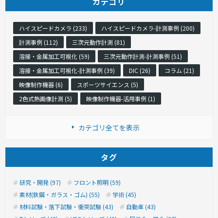
カテゴリ
ハイスピードカメラ (233)
ハイスピードカメラ-計測事例 (200)
計測事例 (112)
三次元動作計測 (81)
溶接・金属加工可視化 (59)
三次元動作計測-計測事例 (51)
溶接・金属加工可視化-計測事例 (39)
DIC (26)
コラム (21)
映像制作機器 (6)
スポーツサイエンス (5)
2色式熱画像計測 (5)
映像制作機器-活用事例 (1)
カテゴリ全てを表示
タグ
研究・開発 (97)
フロント照明 (59)
素材(鉄鋼・ガラス・ゴム) (55)
学術 (45)
材料試験・落下試験・衝突試験 (43)
自動車 (43)