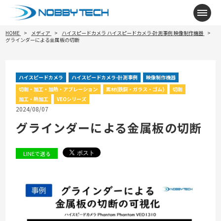
メニ
HOME
メディア
ハイスピードカメラ
ハイスピードカメラ-計測事例
映像制作機器
グラインダーによる金属板の切断
ハイスピードカメラ
ハイスピードカメラ-計測事例
映像制作機器
切削・加工・加熱・アブレーション
素材(鉄鋼・ガラス・ゴム)
切削
加工・熱加工
VEOシリーズ
2024/08/07
グラインダーによる金属板の切断
LINEで送る