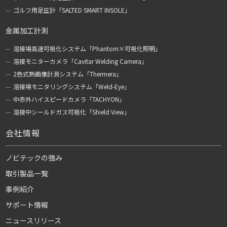
ゴルフ用足圧計「SALTED SMART INSOLE」
金属加工計測
溶接場高速可視化システム「Phantom×可視化照明」
溶接モニターカメラ「Cavitar Welding Camera」
2色式熱画像計測システム「Thermera」
溶接場モニタリングシステム「Weld-Eye」
中赤外ハイスピードカメラ「TACHYON」
溶接中シールドガス可視化「Shield View」
会社情報
ノビテックの強み
取引製品一覧
事例紹介
サポート情報
ニュースリリース