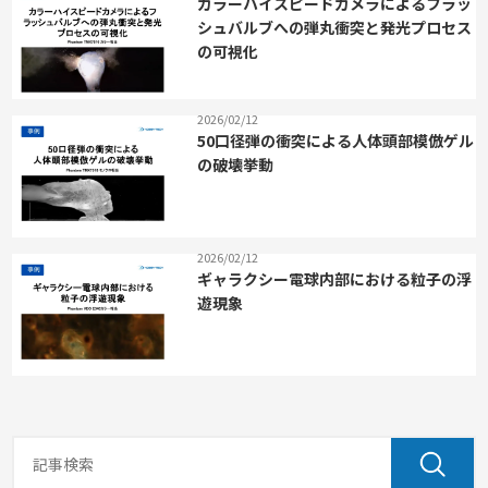
カラーハイスピードカメラによるフラッ
シュバルブへの弾丸衝突と発光プロセス
の可視化
2026/02/12
50口径弾の衝突による人体頭部模倣ゲル
の破壊挙動
2026/02/12
ギャラクシー電球内部における粒子の浮
遊現象