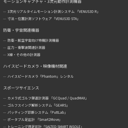
モーションキャプチャ・3次元動作計測機器
3次元リアルタイムモーション計測システム 「VENUS3D R」
寸法・位置計測ソフトウェア「VENUS3D STA」
防衛・宇宙関連機器
防衛・航空宇宙向け特機計測機器
圧力・衝撃波関連計測器
X線・その他の計測器
ハイスピードカメラ・映像機材関連
ハイスピードカメラ「Phantom」レンタル
スポーツサイエンス
カメラ式ゴルフ弾道計測器 「GCQuad / QuadMAX」
ゴルフスイング解析システム「GEARS」
パッティング診断システム「PuttLab」
ポータブル足圧計 「Smart2Move」
トレーニング用足圧計「SALTED SMART INSOLE」