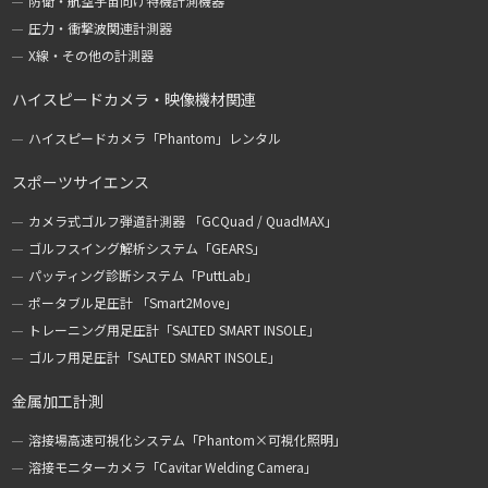
防衛・航空宇宙向け特機計測機器
圧力・衝撃波関連計測器
X線・その他の計測器
ハイスピードカメラ・映像機材関連
ハイスピードカメラ「Phantom」レンタル
スポーツサイエンス
カメラ式ゴルフ弾道計測器 「GCQuad / QuadMAX」
ゴルフスイング解析システム「GEARS」
パッティング診断システム「PuttLab」
ポータブル足圧計 「Smart2Move」
トレーニング用足圧計「SALTED SMART INSOLE」
ゴルフ用足圧計「SALTED SMART INSOLE」
金属加工計測
溶接場高速可視化システム「Phantom×可視化照明」
溶接モニターカメラ「Cavitar Welding Camera」