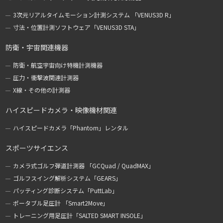
3次元リアルタイムモーション計測システム 「VENUS3D R」
寸法・位置計測ソフトウェア「VENUS3D STA」
防衛・宇宙関連機器
防衛・航空宇宙向け特機計測機器
圧力・衝撃波関連計測器
X線・その他の計測器
ハイスピードカメラ・映像機材関連
ハイスピードカメラ「Phantom」レンタル
スポーツサイエンス
カメラ式ゴルフ弾道計測器 「GCQuad / QuadMAX」
ゴルフスイング解析システム「GEARS」
パッティング診断システム「PuttLab」
ポータブル足圧計 「Smart2Move」
トレーニング用足圧計「SALTED SMART INSOLE」