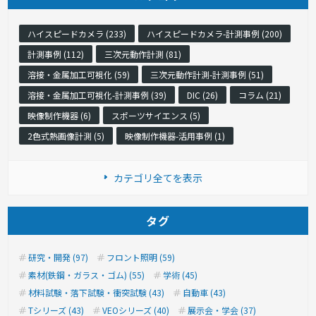
ハイスピードカメラ (233)
ハイスピードカメラ-計測事例 (200)
計測事例 (112)
三次元動作計測 (81)
溶接・金属加工可視化 (59)
三次元動作計測-計測事例 (51)
溶接・金属加工可視化-計測事例 (39)
DIC (26)
コラム (21)
映像制作機器 (6)
スポーツサイエンス (5)
2色式熱画像計測 (5)
映像制作機器-活用事例 (1)
カテゴリ全てを表示
タグ
研究・開発 (97)
フロント照明 (59)
素材(鉄鋼・ガラス・ゴム) (55)
学術 (45)
材料試験・落下試験・衝突試験 (43)
自動車 (43)
Tシリーズ (43)
VEOシリーズ (40)
展示会・学会 (37)