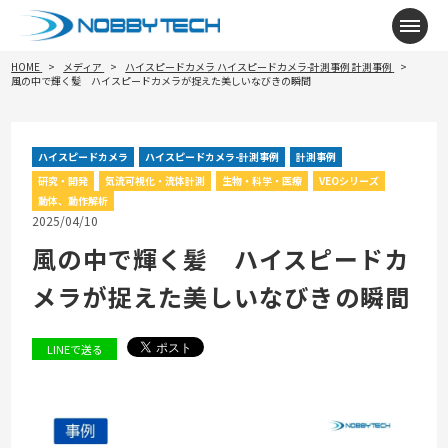
メニ
HOME
メディア
ハイスピードカメラ
ハイスピードカメラ-計測事例
計測事例
風の中で輝く髪 ハイスピードカメラが捉えた美しいなびきの瞬間
ハイスピードカメラ
ハイスピードカメラ-計測事例
計測事例
研究・開発
気流可視化・流体計測
生物・科学・医療
VEOシリーズ
動体、動作解析
2025/04/10
風の中で輝く髪 ハイスピードカ
メラが捉えた美しいなびきの瞬間
LINEで送る