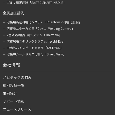
ゴルフ用足圧計「SALTED SMART INSOLE」
金属加工計測
溶接場高速可視化システム「Phantom×可視化照明」
溶接モニターカメラ「Cavitar Welding Camera」
2色式熱画像計測システム「Thermera」
溶接場モニタリングシステム「Weld-Eye」
中赤外ハイスピードカメラ「TACHYON」
溶接中シールドガス可視化「Shield View」
会社情報
ノビテックの強み
取引製品一覧
事例紹介
サポート情報
ニュースリリース