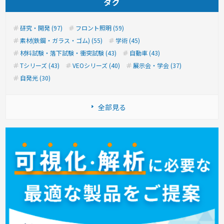
タグ
研究・開発 (97)
フロント照明 (59)
素材(鉄鋼・ガラス・ゴム) (55)
学術 (45)
材料試験・落下試験・衝突試験 (43)
自動車 (43)
Tシリーズ (43)
VEOシリーズ (40)
展示会・学会 (37)
自発光 (30)
全部見る