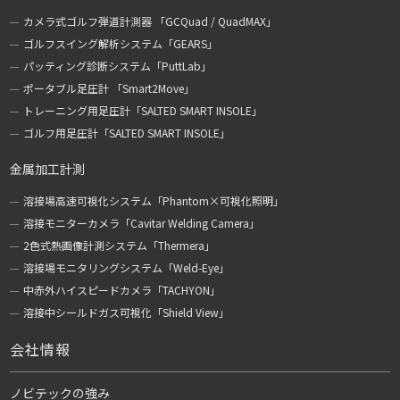
カメラ式ゴルフ弾道計測器 「GCQuad / QuadMAX」
ゴルフスイング解析システム「GEARS」
パッティング診断システム「PuttLab」
ポータブル足圧計 「Smart2Move」
トレーニング用足圧計「SALTED SMART INSOLE」
ゴルフ用足圧計「SALTED SMART INSOLE」
金属加工計測
溶接場高速可視化システム「Phantom×可視化照明」
溶接モニターカメラ「Cavitar Welding Camera」
2色式熱画像計測システム「Thermera」
溶接場モニタリングシステム「Weld-Eye」
中赤外ハイスピードカメラ「TACHYON」
溶接中シールドガス可視化「Shield View」
会社情報
ノビテックの強み