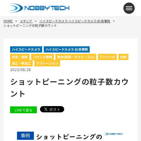
メニ
HOME
メディア
ハイスピードカメラ
ハイスピードカメラ-計測事例
ショットピーニングの粒子数カウント
ハイスピードカメラ
ハイスピードカメラ-計測事例
研究・開発
フロント照明
素材(鉄鋼・ガラス・ゴム)
Tシリーズ
切削
加工・熱加工
アブレーション
2023/08/28
ショットピーニングの粒子数カウ
ント
LINEで送る