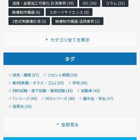
溶接・金属加工可視化-計測事例 (39)
DIC (26)
コラム (21)
映像制作機器 (6)
スポーツサイエンス (5)
2色式熱画像計測 (5)
映像制作機器-活用事例 (1)
カテゴリ全てを表示
タグ
研究・開発 (97)
フロント照明 (59)
素材(鉄鋼・ガラス・ゴム) (55)
学術 (45)
材料試験・落下試験・衝突試験 (43)
自動車 (43)
Tシリーズ (43)
VEOシリーズ (40)
展示会・学会 (37)
自発光 (30)
全部見る