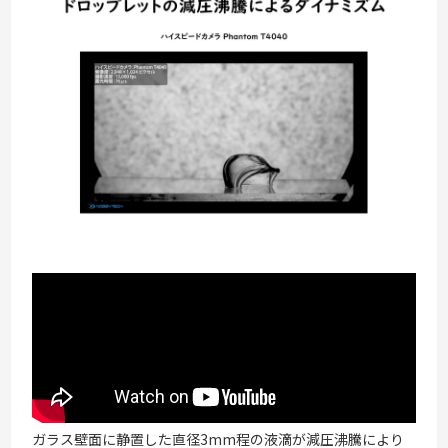
ガラス壁面に静置した直径3mm程の液滴が減圧沸騰により