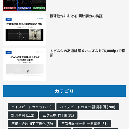
投球動作における 関節間力の検証
トビムシの高速跳躍メカニズムを76,000fpsで撮
影
カテゴリ
ハイスピードカメラ (233)
ハイスピードカメラ-計測事例 (200)
計測事例 (112)
三次元動作計測 (81)
溶接・金属加工可視化 (59)
三次元動作計測-計測事例 (51)