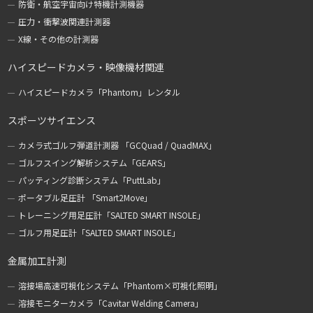
防衛・航空宇宙向け特機計測機器
圧力・衝撃波関連計測器
X線・その他の計測器
ハイスピードカメラ・映像機材関連
ハイスピードカメラ「Phantom」レンタル
スポーツサイエンス
カメラ式ゴルフ弾道計測器 「GCQuad / QuadMAX」
ゴルフスイング解析システム「GEARS」
パッティング診断システム「PuttLab」
ポータブル足圧計 「Smart2Move」
トレーニング用足圧計「SALTED SMART INSOLE」
ゴルフ用足圧計「SALTED SMART INSOLE」
金属加工計測
溶接場高速可視化システム「Phantom×可視化照明」
溶接モニターカメラ「Cavitar Welding Camera」