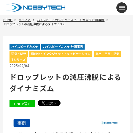
メニ
HOME
メディア
ハイスピードカメラ
ハイスピードカメラ-計測事例
ドロップレットの減圧沸騰によるダイナミズム
ハイスピードカメラ
ハイスピードカメラ-計測事例
研究・開発
微粒化・インクジェット・キャビテーション
航空・宇宙・防衛
Tシリーズ
2025/02/04
ドロップレットの減圧沸騰による
ダイナミズム
LINEで送る