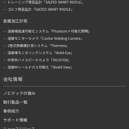
トレーニング用足圧計「SALTED SMART INSOLE」
ゴルフ用足圧計「SALTED SMART INSOLE」
金属加工計測
溶接場高速可視化システム「Phantom×可視化照明」
溶接モニターカメラ「Cavitar Welding Camera」
2色式熱画像計測システム「Thermera」
溶接場モニタリングシステム「Weld-Eye」
中赤外ハイスピードカメラ「TACHYON」
溶接中シールドガス可視化「Shield View」
会社情報
ノビテックの強み
取引製品一覧
事例紹介
サポート情報
ニュースリリース