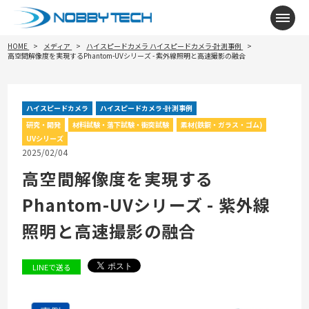
メニ
HOME
メディア
ハイスピードカメラ
ハイスピードカメラ-計測事例
高空間解像度を実現するPhantom-UVシリーズ - 紫外線照明と高速撮影の融合
ハイスピードカメラ
ハイスピードカメラ-計測事例
研究・開発
材料試験・落下試験・衝突試験
素材(鉄鋼・ガラス・ゴム)
UVシリーズ
2025/02/04
高空間解像度を実現する
Phantom-UVシリーズ - 紫外線
照明と高速撮影の融合
LINEで送る