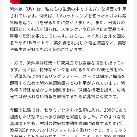
紫外線（UV）は、私たちの生活の中でさまざまな場面で利用
されています。例えば、UVカットレンズを使ったメガネは紫
外線を遮り、目を守るために欠かせません。また、日焼けの
原因としても広く知られ、スキンケアや日焼け止め製品でも
重要な役割を果たしています。さらに、ネイルジェルを固め
るためのUVライトや、紫外線を利用した殺菌装置など、美容
や衛生の分野でも広く使われています。
一方で、紫外線は産業・研究用途でも重要な役割を担ってい
ます。例えば、特殊なインクを固めるためのUV硬化技術や、
半導体製造におけるリソグラフィー、さらには細かい構造を
観察するための紫外線顕微鏡などの利用がされています。紫
外線の特性を活かした観察技術は、微細な構造を捉え、可視
光では得られない情報を取得するために非常に有効です。
今回の試験では、セラミックスを小型炉に入れ、1000℃まで
加熱した状態で引っ張り試験を実施しました。このような高
温環境下でも、材料の微細な挙動を詳細に観察するために、
波長365nmのバンドパスフィルタを取り付けて、セラミック
スが発する放射光を除去しています。このように紫外線照明