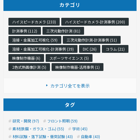
カテゴリ
ハイスピードカメラ (233)
ハイスピードカメラ-計測事例 (200)
計測事例 (112)
三次元動作計測 (81)
溶接・金属加工可視化 (59)
三次元動作計測-計測事例 (51)
溶接・金属加工可視化-計測事例 (39)
DIC (26)
コラム (21)
映像制作機器 (6)
スポーツサイエンス (5)
2色式熱画像計測 (5)
映像制作機器-活用事例 (1)
カテゴリ全てを表示
タグ
研究・開発 (97)
フロント照明 (59)
素材(鉄鋼・ガラス・ゴム) (55)
学術 (45)
材料試験・落下試験・衝突試験 (43)
自動車 (43)