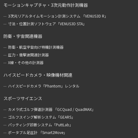
モーションキャプチャ・3次元動作計測機器
3次元リアルタイムモーション計測システム 「VENUS3D R」
寸法・位置計測ソフトウェア「VENUS3D STA」
防衛・宇宙関連機器
防衛・航空宇宙向け特機計測機器
圧力・衝撃波関連計測器
X線・その他の計測器
ハイスピードカメラ・映像機材関連
ハイスピードカメラ「Phantom」レンタル
スポーツサイエンス
カメラ式ゴルフ弾道計測器 「GCQuad / QuadMAX」
ゴルフスイング解析システム「GEARS」
パッティング診断システム「PuttLab」
ポータブル足圧計 「Smart2Move」