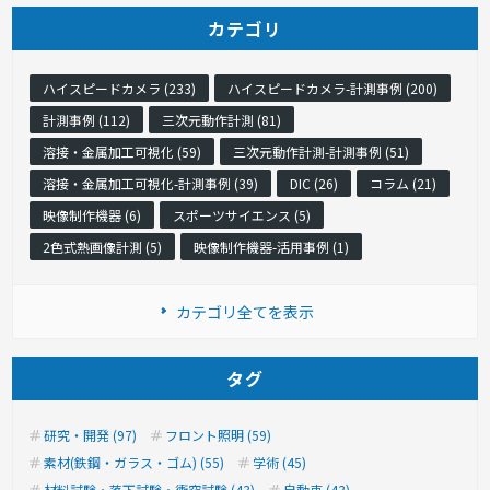
カテゴリ
ハイスピードカメラ (233)
ハイスピードカメラ-計測事例 (200)
計測事例 (112)
三次元動作計測 (81)
溶接・金属加工可視化 (59)
三次元動作計測-計測事例 (51)
溶接・金属加工可視化-計測事例 (39)
DIC (26)
コラム (21)
映像制作機器 (6)
スポーツサイエンス (5)
2色式熱画像計測 (5)
映像制作機器-活用事例 (1)
カテゴリ全てを表示
タグ
研究・開発 (97)
フロント照明 (59)
素材(鉄鋼・ガラス・ゴム) (55)
学術 (45)
材料試験・落下試験・衝突試験 (43)
自動車 (43)