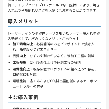
特に、トップハットプロファイル（均一照射）により、焼き
入れムラや熱割れリスクを大幅に低減することができます。
導入メリット
レーザーラインの半導体レーザを用いたレーザー焼入れの導
入効果として、次のようなメリットがあります。
加工精度向上
：必要箇所のみをピンポイントで焼き入
れ、高精度かつ省エネルギー
品質向上
：ひずみや割れが少なく、後加工工程の削減
工程短縮
：硬化後の仕上げや研磨工程の省略
設備性向上
：既存装置やロボットへの組み込みが容易、
自動化にも対応
環境性能
：省エネおよびCO₂排出量削減によるカーボンニ
ュートラルへの貢献
主な導入事例
自動車部品メーカー様
：カムシャフト、スプライン、ギア