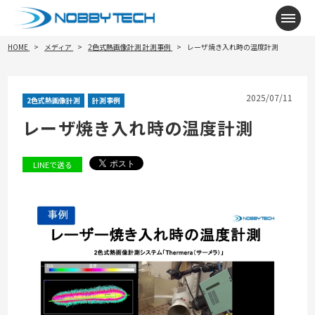
メニ
HOME
メディア
2色式熱画像計測
計測事例
レーザ焼き入れ時の温度計測
2025/07/11
2色式熱画像計測
計測事例
レーザ焼き入れ時の温度計測
LINEで送る