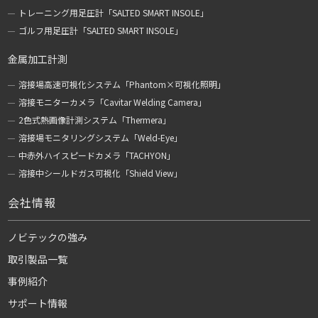
トレーニング用足圧計「SALTED SMART INSOLE」
ゴルフ用足圧計「SALTED SMART INSOLE」
金属加工計測
溶接場高速可視化システム「Phantom×可視化照明」
溶接モニターカメラ「Cavitar Welding Camera」
2色式熱画像計測システム「Thermera」
溶接場モニタリングシステム「Weld-Eye」
中赤外ハイスピードカメラ「TACHYON」
溶接中シールドガス可視化「Shield View」
会社情報
ノビテックの強み
取引製品一覧
事例紹介
サポート情報