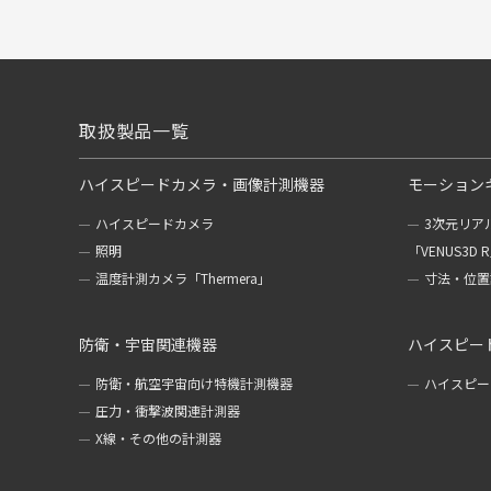
取扱製品一覧
ハイスピードカメラ・画像計測機器
モーション
ハイスピードカメラ
3次元リア
照明
「VENUS3D 
温度計測カメラ「Thermera」
寸法・位置計
防衛・宇宙関連機器
ハイスピー
防衛・航空宇宙向け特機計測機器
ハイスピー
圧力・衝撃波関連計測器
X線・その他の計測器