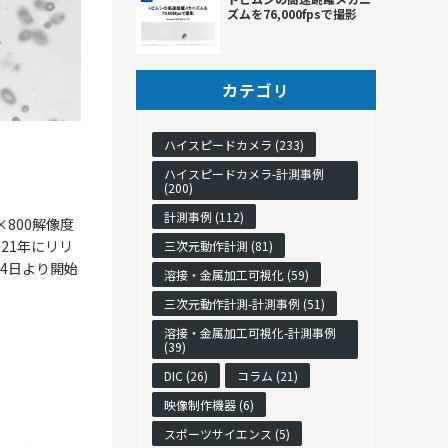
ズムを76,000fpsで撮影
カテゴリ
ハイスピードカメラ (233)
ハイスピードカメラ-計測事例
(200)
計測事例 (112)
×800解像度
021年にリリ
三次元動作計測 (81)
14日より開始
溶接・金属加工可視化 (59)
三次元動作計測-計測事例 (51)
溶接・金属加工可視化-計測事例
(39)
DIC (26)
コラム (21)
映像制作機器 (6)
スポーツサイエンス (5)