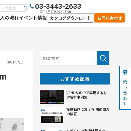
03-3443-2633
受付 / 平日 9:00～18:00
入の流れ
イベント情報
カタログダウンロード
お問い合わせ
2021/07/13
om
お問い合わせ
おすすめ記事
VENUS3D Rで実現する力
学解析事例集
投球動作における 関節間力
の検証
トビムシの高速跳躍メカニ