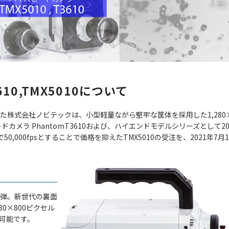
0,TMX5010について
してきた株式会社ノビテックは、小型軽量ながら堅牢な筐体を採用した1,280
ードカメラ PhantomT3610および、ハイエンドモデルシリーズとして2
50,000fpsとすることで価格を抑えたTMX5010の受注を、2021年7月
二弾。新世代の裏面
0×800ピクセル
が可能です。