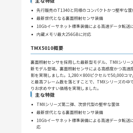
主な特徴
先行販売のT1340と同様のコンパクトかつ堅牢な筐
最新世代となる裏面照射センサ装備
10Gbイーサネット標準装備による高速データ転送
内蔵メモリ最大256GBに対応
TMX5010概要
裏面照射センサを採用した最新型モデル、TMXシリー
新モデル登場。裏面照射センサによる高感度かつ高速
影を実現しました。1,280×800ピクセルで50,000コマ
と最高フレーム数を落とすことで、TMXシリーズの中
りお求めやすい価格を実現しました。
主な特徴
TMXシリーズ第二弾、次世代型の堅牢な筐体
最新世代となる裏面照射センサ装備
10Gbイーサネット標準装備による高速データ転送
応