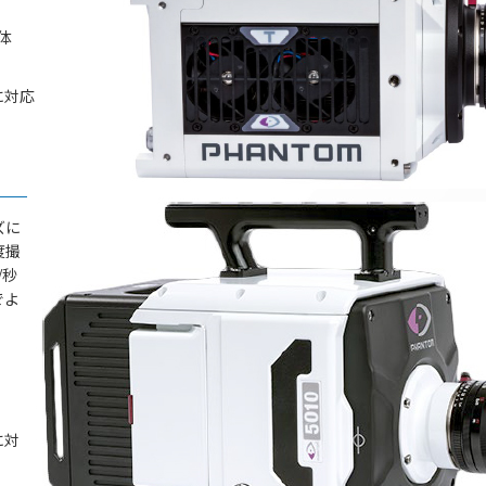
体
に対応
ズに
度撮
/秒
でよ
に対