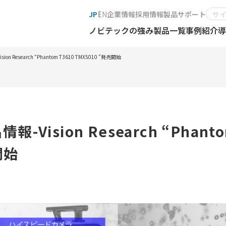
JP
EN
企業情報
採用情報
製品サポート
ノビテックの強み
製品一覧
事例紹介
導
Research “Phantom T3610 TMX5010 ”発売開始
ision Research “Phant
開始