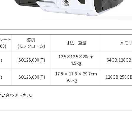
レート
感度
寸法、重量
メモ
800)
(モノクローム)
12.5×12.5×20cm
ps
ISO125,000(T)
64GB,128GB
4.5kg
17.8 × 17.8 × 29.7cm
ps
ISO125,000(T)
128GB,256G
9.1kg
問い合わせ下さい。