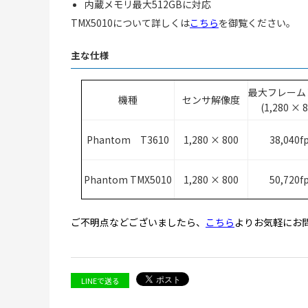
内蔵メモリ最大512GBに対応
TMX5010について詳しくは
こちら
を御覧ください。
主な仕様
最大フレーム
機種
センサ解像度
(1,280 × 
Phantom T3610
1,280 × 800
38,040f
Phantom TMX5010
1,280 × 800
50,720f
ご不明点などございましたら、
こちら
よりお気軽にお
LINEで送る