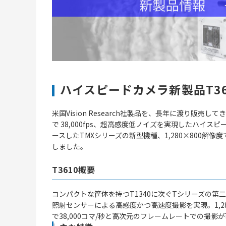
ハイスピードカメラ新製品T361
米国Vision Research社製品を、長年に渡り販売
で 38,000fps、超高感度低ノイズを実現したハイスピ
ースしたTMXシリーズの新型機種、1,280×800解像度で
しました。
T3610概要
コンパクトな筐体を持つT1340に次ぐTシリーズの第
照射センサーによる高感度かつ高速度撮影を実現。1,28
で38,000コマ/秒と高次元のフレームレートでの撮影