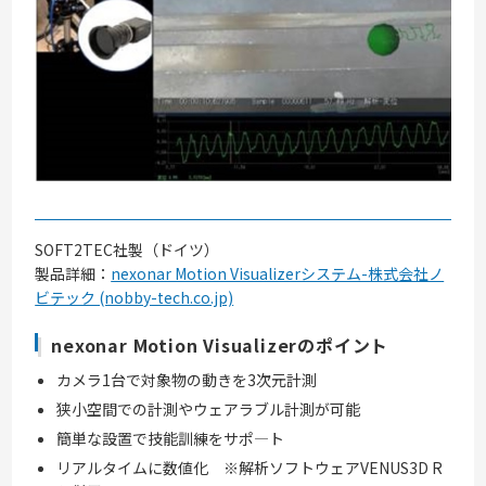
SOFT2TEC社製（ドイツ）
製品詳細：
nexonar Motion Visualizerシステム-株式会社ノ
ビテック (nobby-tech.co.jp)
nexonar Motion Visualizerのポイント
カメラ1台で対象物の動きを3次元計測
狭小空間での計測やウェアラブル計測が可能
簡単な設置で技能訓練をサポ―ト
リアルタイムに数値化 ※解析ソフトウェアVENUS3D R