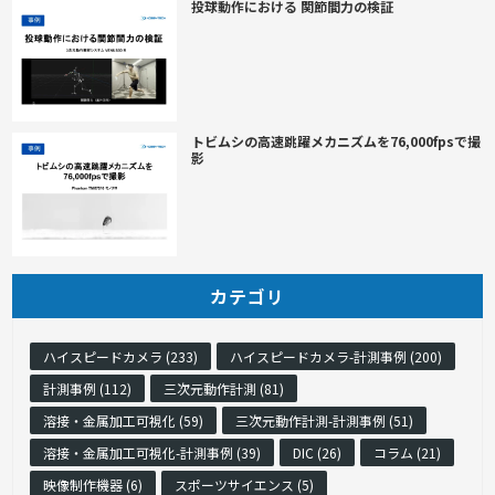
投球動作における 関節間力の検証
トビムシの高速跳躍メカニズムを76,000fpsで撮
影
カテゴリ
ハイスピードカメラ (233)
ハイスピードカメラ-計測事例 (200)
計測事例 (112)
三次元動作計測 (81)
溶接・金属加工可視化 (59)
三次元動作計測-計測事例 (51)
溶接・金属加工可視化-計測事例 (39)
DIC (26)
コラム (21)
映像制作機器 (6)
スポーツサイエンス (5)