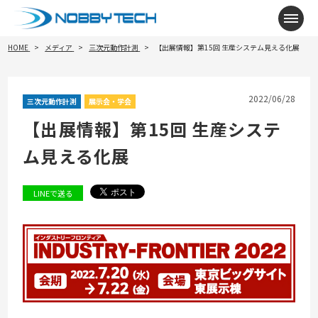
メニ
HOME
メディア
三次元動作計測
【出展情報】第15回 生産システム見える化展
2022/06/28
三次元動作計測
展示会・学会
【出展情報】第15回 生産システ
ム見える化展
LINEで送る