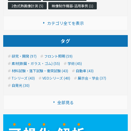
2色式熱画像計測 (5)
映像制作機器-活用事例 (1)
カテゴリ全てを表示
タグ
研究・開発 (97)
フロント照明 (59)
素材(鉄鋼・ガラス・ゴム) (55)
学術 (45)
材料試験・落下試験・衝突試験 (43)
自動車 (43)
Tシリーズ (43)
VEOシリーズ (40)
展示会・学会 (37)
自発光 (30)
全部見る