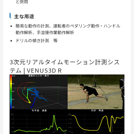
と併用
主な用途
簡易な動作の計測、運転者のペダリング動作・ハンドル
動作解析、手溶接作業動作解析
ドリルの傾き計測 等
3次元リアルタイムモーション計測シス
テム | VENUS3D R