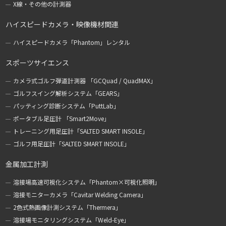
X線・その他の計測器
ハイスピードカメラ・映像機材関連
ハイスピードカメラ「Phantom」レンタル
スポーツサイエンス
カメラ式ゴルフ弾道計測器 「GCQuad / QuadMAX」
ゴルフスイング解析システム「GEARS」
パッティング診断システム「PuttLab」
ポータブル足圧計 「Smart2Move」
トレーニング用足圧計「SALTED SMART INSOLE」
ゴルフ用足圧計「SALTED SMART INSOLE」
金属加工計測
溶接場高速可視化システム「Phantom×可視化照明」
溶接モニターカメラ「Cavitar Welding Camera」
2色式熱画像計測システム「Thermera」
溶接場モニタリングシステム「Weld-Eye」