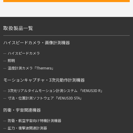
取扱製品一覧
ハイスピードカメラ・画像計測機器
ハイスピードカメラ
照明
温度計測カメラ「Thermera」
モーションキャプチャ・3次元動作計測機器
3次元リアルタイムモーション計測システム 「VENUS3D R」
寸法・位置計測ソフトウェア「VENUS3D STA」
防衛・宇宙関連機器
防衛・航空宇宙向け特機計測機器
圧力・衝撃波関連計測器