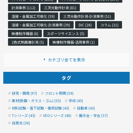
計測事例 (112)
三次元動作計測 (81)
溶接・金属加工可視化 (59)
三次元動作計測-計測事例 (51)
溶接・金属加工可視化-計測事例 (39)
DIC (26)
コラム (21)
映像制作機器 (6)
スポーツサイエンス (5)
2色式熱画像計測 (5)
映像制作機器-活用事例 (1)
カテゴリ全てを表示
タグ
研究・開発 (97)
フロント照明 (59)
素材(鉄鋼・ガラス・ゴム) (55)
学術 (45)
材料試験・落下試験・衝突試験 (43)
自動車 (43)
Tシリーズ (43)
VEOシリーズ (40)
展示会・学会 (37)
自発光 (30)