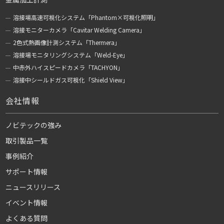
溶接場高速可視化システム「Phantom×可視化照明」
溶接モニターカメラ「Cavitar Welding Camera」
2色式熱画像計測システム「Thermera」
溶接場モニタリングシステム「Weld-Eye」
中赤外ハイスピードカメラ「TACHYON」
溶接中シールドガス可視化「Shield View」
会社情報
ノビテックの強み
取引製品一覧
事例紹介
サポート情報
ニュースリリース
イベント情報
よくある質問