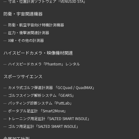
寸法・位置計測ソフトウェア「VENUS3D STA」
防衛・宇宙関連機器
防衛・航空宇宙向け特機計測機器
圧力・衝撃波関連計測器
X線・その他の計測器
ハイスピードカメラ・映像機材関連
ハイスピードカメラ「Phantom」レンタル
スポーツサイエンス
カメラ式ゴルフ弾道計測器 「GCQuad / QuadMAX」
ゴルフスイング解析システム「GEARS」
パッティング診断システム「PuttLab」
ポータブル足圧計 「Smart2Move」
トレーニング用足圧計「SALTED SMART INSOLE」
ゴルフ用足圧計「SALTED SMART INSOLE」
金属加工計測