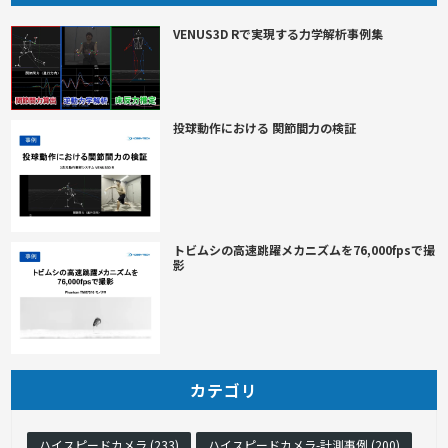
VENUS3D Rで実現する力学解析事例集
投球動作における 関節間力の検証
トビムシの高速跳躍メカニズムを76,000fpsで撮
影
カテゴリ
ハイスピードカメラ (233)
ハイスピードカメラ-計測事例 (200)