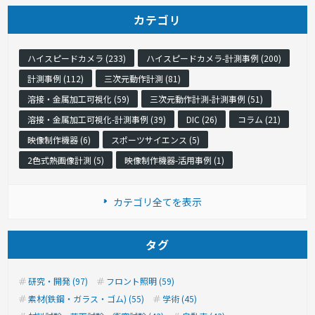
カテゴリ
ハイスピードカメラ (233)
ハイスピードカメラ-計測事例 (200)
計測事例 (112)
三次元動作計測 (81)
溶接・金属加工可視化 (59)
三次元動作計測-計測事例 (51)
溶接・金属加工可視化-計測事例 (39)
DIC (26)
コラム (21)
映像制作機器 (6)
スポーツサイエンス (5)
2色式熱画像計測 (5)
映像制作機器-活用事例 (1)
カテゴリ全てを表示
タグ
研究・開発 (97)
フロント照明 (59)
素材(鉄鋼・ガラス・ゴム) (55)
学術 (45)