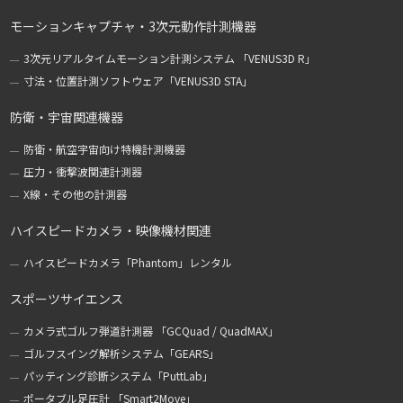
モーションキャプチャ・3次元動作計測機器
3次元リアルタイムモーション計測システム 「VENUS3D R」
寸法・位置計測ソフトウェア「VENUS3D STA」
防衛・宇宙関連機器
防衛・航空宇宙向け特機計測機器
圧力・衝撃波関連計測器
X線・その他の計測器
ハイスピードカメラ・映像機材関連
ハイスピードカメラ「Phantom」レンタル
スポーツサイエンス
カメラ式ゴルフ弾道計測器 「GCQuad / QuadMAX」
ゴルフスイング解析システム「GEARS」
パッティング診断システム「PuttLab」
ポータブル足圧計 「Smart2Move」