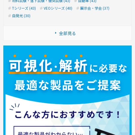
材料試験・落下試験・衝突試験 (43)
自動車 (43)
Tシリーズ (43)
VEOシリーズ (40)
展示会・学会 (37)
自発光 (30)
全部見る