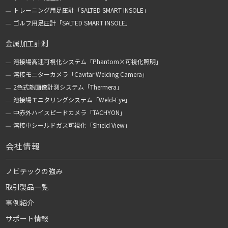
トレーニング用足圧計「SALTED SMART INSOLE」
ゴルフ用足圧計「SALTED SMART INSOLE」
金属加工計測
溶接場高速可視化システム「Phantom×可視化照明」
溶接モニターカメラ「Cavitar Welding Camera」
2色式熱画像計測システム「Thermera」
溶接場モニタリングシステム「Weld-Eye」
中赤外ハイスピードカメラ「TACHYON」
溶接中シールドガス可視化「Shield View」
会社情報
ノビテックの強み
取引製品一覧
事例紹介
サポート情報