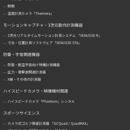
照明
温度計測カメラ「Thermera」
モーションキャプチャ・3次元動作計測機器
3次元リアルタイムモーション計測システム 「VENUS3D R」
寸法・位置計測ソフトウェア「VENUS3D STA」
防衛・宇宙関連機器
防衛・航空宇宙向け特機計測機器
圧力・衝撃波関連計測器
X線・その他の計測器
ハイスピードカメラ・映像機材関連
ハイスピードカメラ「Phantom」レンタル
スポーツサイエンス
カメラ式ゴルフ弾道計測器 「GCQuad / QuadMAX」