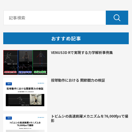
おすすめ記事
VENUS3D Rで実現する力学解析事例集
投球動作における 関節間力の検証
トビムシの高速跳躍メカニズムを76,000fpsで撮
影