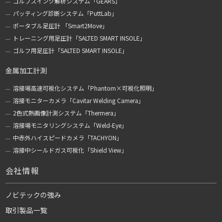
ゴルフスイング解析システム「GEARS」
パッティング診断システム「PuttLab」
ポータブル足圧計 「Smart2Move」
トレーニング用足圧計「SALTED SMART INSOLE」
ゴルフ用足圧計「SALTED SMART INSOLE」
金属加工計測
溶接場高速可視化システム「Phantom×可視化照明」
溶接モニターカメラ「Cavitar Welding Camera」
2色式熱画像計測システム「Thermera」
溶接場モニタリングシステム「Weld-Eye」
中赤外ハイスピードカメラ「TACHYON」
溶接中シールドガス可視化「Shield View」
会社情報
ノビテックの強み
取引製品一覧