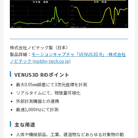
株式会社ノビテック製（日本）
製品詳細：
モーションキャプチャ「VENUS3D R」-株式会社
ノビテック (nobby-tech.co.jp)
VENUS3D Rのポイント
最大0.05㎜誤差にて3次元座標を計測
リアルタイムにて、物理量可視化
外部計測機器との連携
最速1,000Hzにて計測
主な用途
人体や機械部品、工業、建造物などあらゆる対象物の動