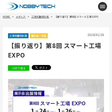
メニ
HOME
メディア
三次元動作計測
【振り返り】第8回 スマート工場 EXPO
2024/01/26
三次元動作計測
展示会・学会
【振り返り】第8回 スマート工場
EXPO
LINEで送る