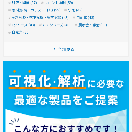
研究・開発 (97)
フロント照明 (59)
素材(鉄鋼・ガラス・ゴム) (55)
学術 (45)
材料試験・落下試験・衝突試験 (43)
自動車 (43)
Tシリーズ (43)
VEOシリーズ (40)
展示会・学会 (37)
自発光 (30)
全部見る