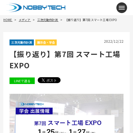
メニ
HOME
メディア
三次元動作計測
【振り返り】第7回 スマート工場 EXPO
2022/12/22
三次元動作計測
展示会・学会
【振り返り】第7回 スマート工場
EXPO
LINEで送る