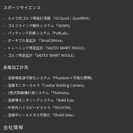
スポーツサイエンス
カメラ式ゴルフ弾道計測器 「GCQuad / QuadMAX」
ゴルフスイング解析システム「GEARS」
パッティング診断システム「PuttLab」
ポータブル足圧計 「Smart2Move」
トレーニング用足圧計「SALTED SMART INSOLE」
ゴルフ用足圧計「SALTED SMART INSOLE」
金属加工計測
溶接場高速可視化システム「Phantom×可視化照明」
溶接モニターカメラ「Cavitar Welding Camera」
2色式熱画像計測システム「Thermera」
溶接場モニタリングシステム「Weld-Eye」
中赤外ハイスピードカメラ「TACHYON」
溶接中シールドガス可視化「Shield View」
会社情報