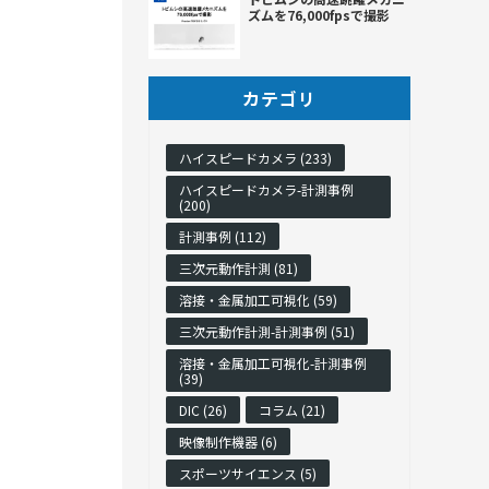
ズムを76,000fpsで撮影
カテゴリ
ハイスピードカメラ (233)
ハイスピードカメラ-計測事例
(200)
計測事例 (112)
三次元動作計測 (81)
溶接・金属加工可視化 (59)
三次元動作計測-計測事例 (51)
溶接・金属加工可視化-計測事例
(39)
DIC (26)
コラム (21)
映像制作機器 (6)
スポーツサイエンス (5)