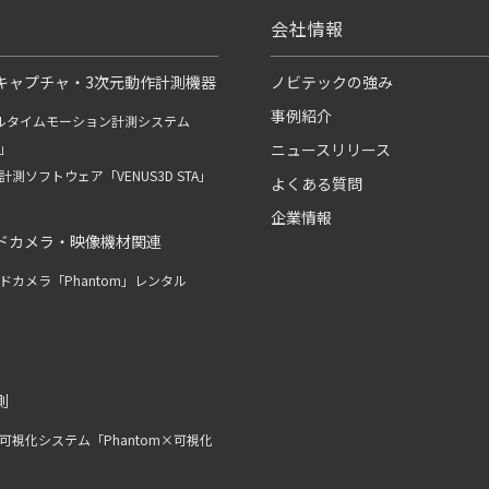
会社情報
キャプチャ・3次元動作計測機器
ノビテックの強み
事例紹介
ルタイムモーション計測システム
R」
ニュースリリース
測ソフトウェア「VENUS3D STA」
よくある質問
企業情報
ドカメラ・映像機材関連
ドカメラ「Phantom」レンタル
測
可視化システム「Phantom×可視化