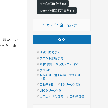
2色式熱画像計測 (5)
映像制作機器-活用事例 (1)
カテゴリ全てを表示
。また、カ
タグ
かった、水
研究・開発 (97)
フロント照明 (59)
素材(鉄鋼・ガラス・ゴム) (55)
学術 (45)
材料試験・落下試験・衝突試験
(43)
自動車 (43)
Tシリーズ (43)
VEOシリーズ (40)
展示会・学会 (37)
自発光 (30)