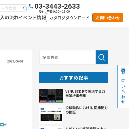
03-3443-2633
受付 / 平日 9:00～18:00
入の流れ
イベント情報
カタログダウンロード
お問い合わせ
2023/06/01
お問い合わせ
おすすめ記事
VENUS3D Rで実現する力
学解析事例集
投球動作における 関節間力
の検証
トビムシの高速跳躍メカニ