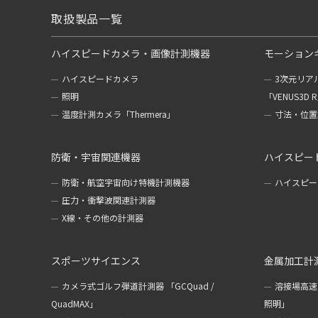
取扱製品一覧
ハイスピードカメラ・画像計測機器
モーション
ハイスピードカメラ
3次元リア
照明
「VENUS3D 
温度計測カメラ「Thermera」
寸法・位置計
防衛・宇宙関連機器
ハイスピー
防衛・航空宇宙向け特機計測機器
ハイスピー
圧力・衝撃波関連計測器
X線・その他の計測器
スポーツサイエンス
金属加工計
カメラ式ゴルフ弾道計測器 「GCQuad /
溶接場高速
QuadMAX」
照明」