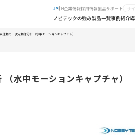
JP
EN
企業情報
採用情報
製品サポート
ノビテックの強み
製品一覧
事例紹介
導
中運動の三次元動作分析 （水中モーションキャプチャ）
 （水中モーションキャプチャ）