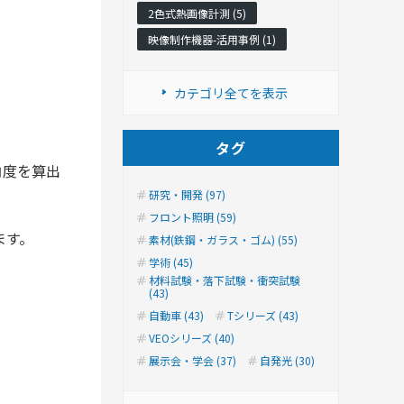
2色式熱画像計測 (5)
映像制作機器-活用事例 (1)
カテゴリ全てを表示
タグ
角度を算出
研究・開発 (97)
フロント照明 (59)
ます。
素材(鉄鋼・ガラス・ゴム) (55)
学術 (45)
材料試験・落下試験・衝突試験
(43)
自動車 (43)
Tシリーズ (43)
VEOシリーズ (40)
展示会・学会 (37)
自発光 (30)