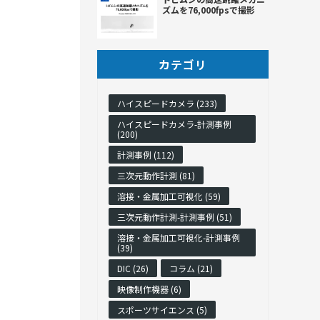
ズムを76,000fpsで撮影
カテゴリ
ハイスピードカメラ (233)
ハイスピードカメラ-計測事例
(200)
計測事例 (112)
三次元動作計測 (81)
溶接・金属加工可視化 (59)
三次元動作計測-計測事例 (51)
溶接・金属加工可視化-計測事例
(39)
DIC (26)
コラム (21)
映像制作機器 (6)
スポーツサイエンス (5)