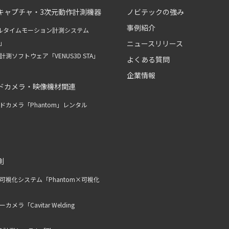
キャプチャ・3次元動作計測機器
ノビテックの強み
事例紹介
ルタイムモーション計測システム
R」
ニュースリリース
測ソフトウェア「VENUS3D STA」
よくある質問
企業情報
ドカメラ・映像機材関連
ドカメラ「Phantom」レンタル
測
可視化システム「Phantom×可視化
メラ「Cavitar Welding