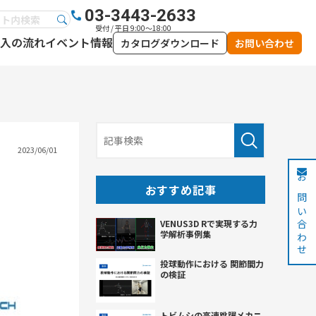
03-3443-2633
受付 / 平日 9:00～18:00
入の流れ
イベント情報
カタログダウンロード
お問い合わせ
2023/06/01
お問い合わせ
おすすめ記事
VENUS3D Rで実現する力
学解析事例集
投球動作における 関節間力
の検証
トビムシの高速跳躍メカニ