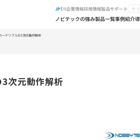
JP
EN
企業情報
採用情報
製品サポート
ノビテックの強み
製品一覧
事例紹介
導
カードリブルの3次元動作解析
の3次元動作解析