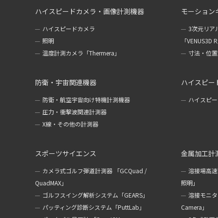
ハイスピードカメラ・画像計測機器
モーション
ハイスピードカメラ
3次元リア
照明
「VENUS3D 
温度計測カメラ「Thermera」
寸法・位置計
防衛・宇宙関連機器
ハイスピー
防衛・航空宇宙向け特機計測機器
ハイスピー
圧力・衝撃波関連計測器
X線・その他の計測器
スポーツサイエンス
金属加工計
カメラ式ゴルフ弾道計測器 「GCQuad /
溶接場高速
QuadMAX」
照明」
ゴルフスイング解析システム「GEARS」
溶接モニターカ
パッティング診断システム「PuttLab」
Camera」