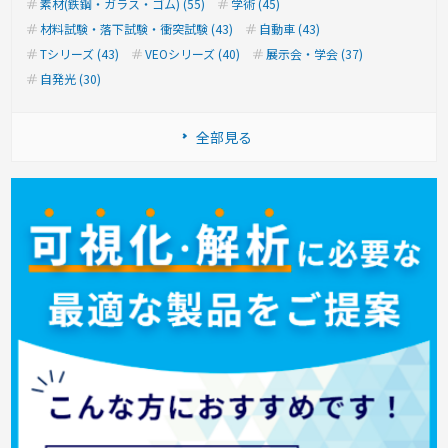
素材(鉄鋼・ガラス・ゴム) (55)
学術 (45)
材料試験・落下試験・衝突試験 (43)
自動車 (43)
Tシリーズ (43)
VEOシリーズ (40)
展示会・学会 (37)
自発光 (30)
全部見る