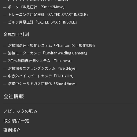
ポータブル足圧計 「Smart2Move」
トレーニング用足圧計「SALTED SMART INSOLE」
ゴルフ用足圧計「SALTED SMART INSOLE」
金属加工計測
溶接場高速可視化システム「Phantom×可視化照明」
溶接モニターカメラ「Cavitar Welding Camera」
2色式熱画像計測システム「Thermera」
溶接場モニタリングシステム「Weld-Eye」
中赤外ハイスピードカメラ「TACHYON」
溶接中シールドガス可視化「Shield View」
会社情報
ノビテックの強み
取引製品一覧
事例紹介