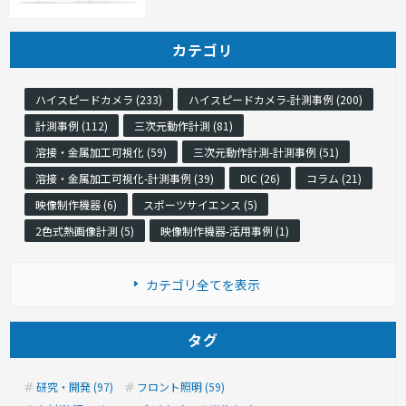
カテゴリ
ハイスピードカメラ (233)
ハイスピードカメラ-計測事例 (200)
計測事例 (112)
三次元動作計測 (81)
溶接・金属加工可視化 (59)
三次元動作計測-計測事例 (51)
溶接・金属加工可視化-計測事例 (39)
DIC (26)
コラム (21)
映像制作機器 (6)
スポーツサイエンス (5)
2色式熱画像計測 (5)
映像制作機器-活用事例 (1)
カテゴリ全てを表示
タグ
研究・開発 (97)
フロント照明 (59)