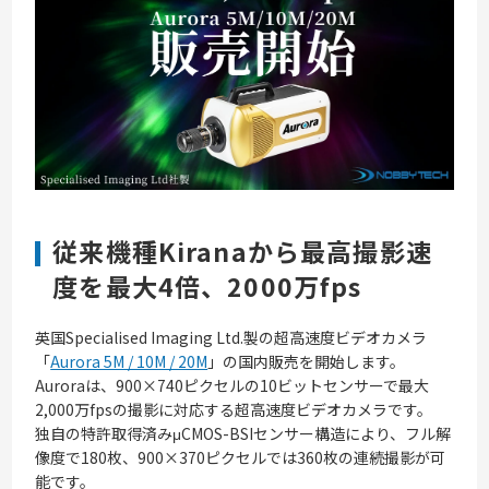
従来機種Kiranaから最高撮影速
度を最大4倍、2000万fps
英国Specialised Imaging Ltd.製の超高速度ビデオカメラ
「
Aurora 5M / 10M / 20M
」の国内販売を開始します。
Auroraは、900×740ピクセルの10ビットセンサーで最大
2,000万fpsの撮影に対応する超高速度ビデオカメラです。
独自の特許取得済みμCMOS-BSIセンサー構造により、フル解
像度で180枚、900×370ピクセルでは360枚の連続撮影が可
能です。