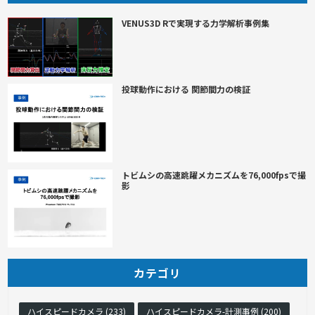
VENUS3D Rで実現する力学解析事例集
投球動作における 関節間力の検証
トビムシの高速跳躍メカニズムを76,000fpsで撮
影
カテゴリ
ハイスピードカメラ (233)
ハイスピードカメラ-計測事例 (200)