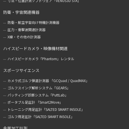
寸法・位置計測ソフトウェア「VENUS3D STA」
防衛・宇宙関連機器
防衛・航空宇宙向け特機計測機器
圧力・衝撃波関連計測器
X線・その他の計測器
ハイスピードカメラ・映像機材関連
ハイスピードカメラ「Phantom」レンタル
スポーツサイエンス
カメラ式ゴルフ弾道計測器 「GCQuad / QuadMAX」
ゴルフスイング解析システム「GEARS」
パッティング診断システム「PuttLab」
ポータブル足圧計 「Smart2Move」
トレーニング用足圧計「SALTED SMART INSOLE」
ゴルフ用足圧計「SALTED SMART INSOLE」
金属加工計測