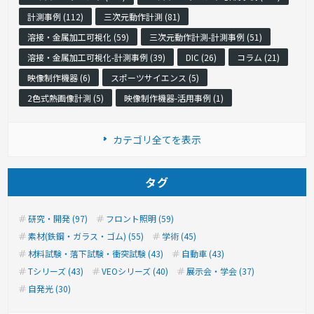
計測事例 (112)
三次元動作計測 (81)
溶接・金属加工可視化 (59)
三次元動作計測-計測事例 (51)
溶接・金属加工可視化-計測事例 (39)
DIC (26)
コラム (21)
映像制作機器 (6)
スポーツサイエンス (5)
2色式熱画像計測 (5)
映像制作機器-活用事例 (1)
カテゴリ全てを表示
タグ
研究・開発 (97)
フロント照明 (59)
素材(鉄鋼・ガラス・ゴム) (55)
学術 (45)
材料試験・落下試験・衝突試験 (43)
自動車 (43)
Tシリーズ (43)
VEOシリーズ (40)
展示会・学会 (37)
自発光 (30)