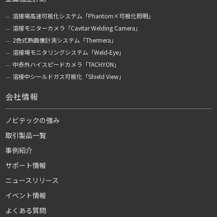
溶接場高速可視化システム「Phantom×可視化照明」
溶接モニターカメラ「Cavitar Welding Camera」
2色式熱画像計測システム「Thermera」
溶接場モニタリングシステム「Weld-Eye」
中赤外ハイスピードカメラ「TACHYON」
溶接中シールドガス可視化「Shield View」
会社情報
ノビテックの強み
取引製品一覧
事例紹介
サポート情報
ニュースリリース
イベント情報
よくある質問