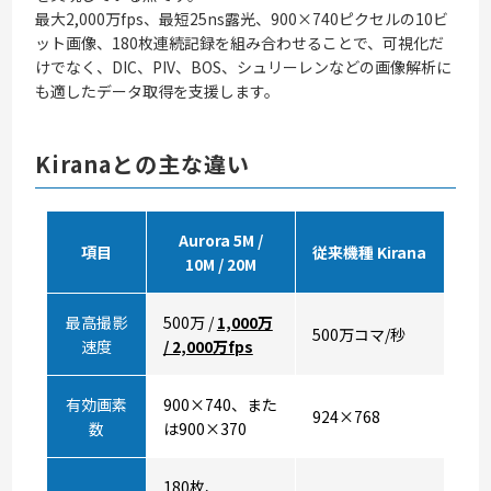
最大2,000万fps、最短25ns露光、900×740ピクセルの10ビ
ット画像、180枚連続記録を組み合わせることで、可視化だ
けでなく、DIC、PIV、BOS、シュリーレンなどの画像解析に
も適したデータ取得を支援します。
Kiranaとの主な違い
Aurora 5M /
項目
従来機種 Kirana
10M / 20M
最高撮影
500万 /
1,000万
500万コマ/秒
速度
/ 2,000万fps
有効画素
900×740、また
924×768
数
は900×370
180枚、