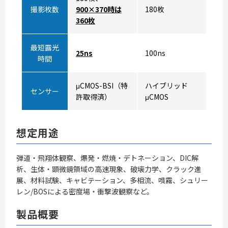
撮影枚数
900×370時は
180枚
360枚
最短露光
25ns
100ns
時間
μCMOS-BSI（特
ハイブリッド
センサー
許取得済）
μCMOS
想定用途
弾道・飛翔体観察、爆発・燃焼・デトネーション、DIC解
析、生体・顕微鏡領域の高速現象、破壊力学、クラック進
展、材料試験、キャビテーション、多相流、噴霧、シュリー
レン/BOSによる密度場・衝撃波観察など。
製品概要