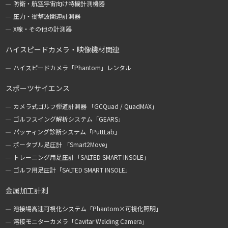
防衛・航空宇宙向け特機計測機器
圧力・衝撃波関連計測器
X線・その他の計測器
ハイスピードカメラ・映像機材関連
ハイスピードカメラ「Phantom」レンタル
スポーツサイエンス
カメラ式ゴルフ弾道計測器 「GCQuad / QuadMAX」
ゴルフスイング解析システム「GEARS」
パッティング診断システム「PuttLab」
ポータブル足圧計 「Smart2Move」
トレーニング用足圧計「SALTED SMART INSOLE」
ゴルフ用足圧計「SALTED SMART INSOLE」
金属加工計測
溶接場高速可視化システム「Phantom×可視化照明」
溶接モニターカメラ「Cavitar Welding Camera」