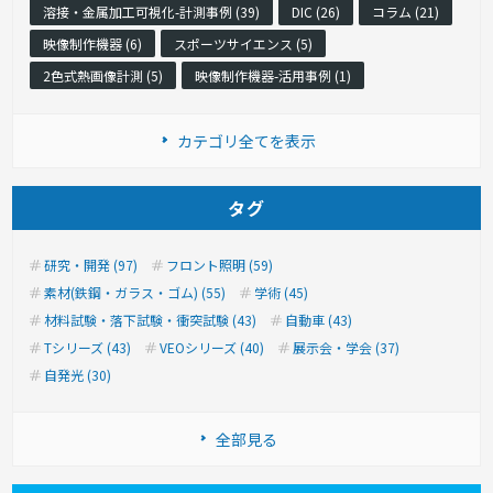
溶接・金属加工可視化-計測事例 (39)
DIC (26)
コラム (21)
映像制作機器 (6)
スポーツサイエンス (5)
2色式熱画像計測 (5)
映像制作機器-活用事例 (1)
カテゴリ全てを表示
タグ
研究・開発 (97)
フロント照明 (59)
素材(鉄鋼・ガラス・ゴム) (55)
学術 (45)
材料試験・落下試験・衝突試験 (43)
自動車 (43)
Tシリーズ (43)
VEOシリーズ (40)
展示会・学会 (37)
自発光 (30)
全部見る