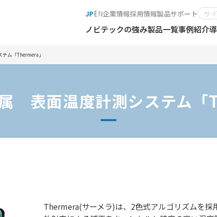
JP
EN
企業情報
採用情報
製品サポート
ノビテックの強み
製品一覧
事例紹介
導
ム「Thermera」
属 表面温度計測システム「Th
Thermera(サーメラ)は、2色式アルゴリズム