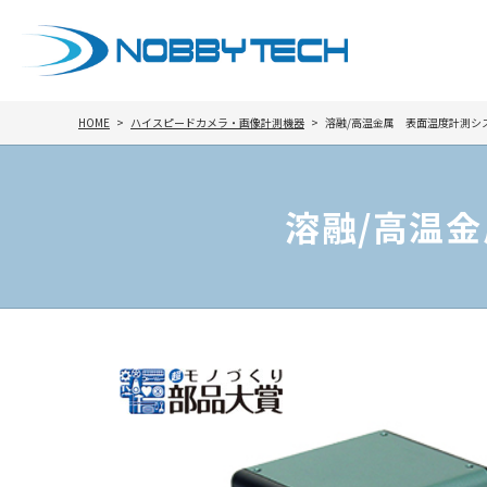
HOME
ハイスピードカメラ・画像計測機器
溶融/高温金属 表面温度計測システ
溶融/高温金