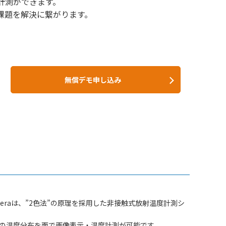
計測ができます。
課題を解決に繋がります。
無償デモ申し込み
meraは、”2色法”の原理を採用した非接触式放射温度計測シ
の温度分布を面で画像表示・温度計測が可能です。