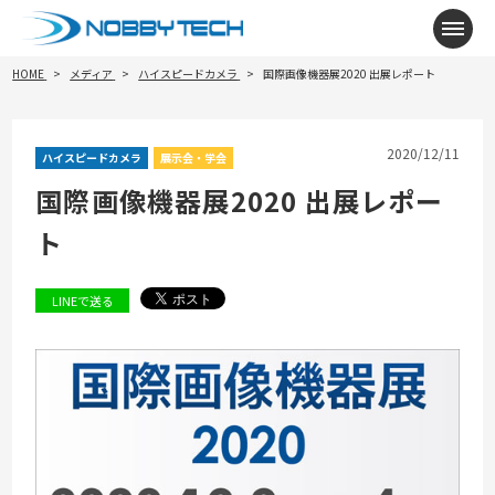
メニ
HOME
メディア
ハイスピードカメラ
国際画像機器展2020 出展レポート
2020/12/11
ハイスピードカメラ
展示会・学会
国際画像機器展2020 出展レポー
ト
LINEで送る