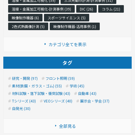
溶接・金属加工可視化 (59)
三次元動作計測-計測事例 (51)
溶接・金属加工可視化-計測事例 (39)
DIC (26)
コラム (21)
映像制作機器 (6)
スポーツサイエンス (5)
2色式熱画像計測 (5)
映像制作機器-活用事例 (1)
カテゴリ全てを表示
タグ
研究・開発 (97)
フロント照明 (59)
素材(鉄鋼・ガラス・ゴム) (55)
学術 (45)
材料試験・落下試験・衝突試験 (43)
自動車 (43)
Tシリーズ (43)
VEOシリーズ (40)
展示会・学会 (37)
自発光 (30)
全部見る