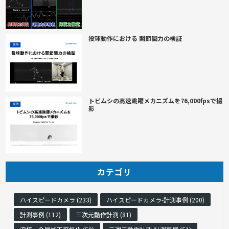
投球動作における 関節間力の検証
トビムシの高速跳躍メカニズムを76,000fpsで撮
影
カテゴリ
ハイスピードカメラ (233)
ハイスピードカメラ-計測事例 (200)
計測事例 (112)
三次元動作計測 (81)