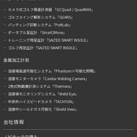
カメラ式ゴルフ弾道計測器 「GCQuad / QuadMAX」
ゴルフスイング解析システム「GEARS」
パッティング診断システム「PuttLab」
ポータブル足圧計 「Smart2Move」
トレーニング用足圧計「SALTED SMART INSOLE」
ゴルフ用足圧計「SALTED SMART INSOLE」
金属加工計測
溶接場高速可視化システム「Phantom×可視化照明」
溶接モニターカメラ「Cavitar Welding Camera」
2色式熱画像計測システム「Thermera」
溶接場モニタリングシステム「Weld-Eye」
中赤外ハイスピードカメラ「TACHYON」
溶接中シールドガス可視化「Shield View」
会社情報
ノビテックの強み