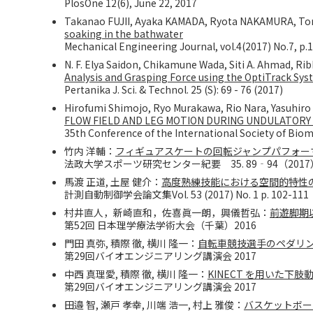
PlosOne 12(6), June 22, 2017
Takanao FUJII, Ayaka KAMADA, Ryota NAKAMURA, 
soaking in the bathwater
Mechanical Engineering Journal, vol.4(2017) No.7, p.
N. F. Elya Saidon, Chikamune Wada, Siti A. Ahmad, 
Analysis and Grasping Force using the OptiTrack Sys
Pertanika J. Sci. & Technol. 25 (S): 69 - 76 (2017)
Hirofumi Shimojo, Ryo Murakawa, Rio Nara, Yasuhir
FLOW FIELD AND LEG MOTION DURING UNDULATOR
35th Conference of the International Society of Bio
竹内 洋輔：
フィギュアスケートの回転ジャンプパフォー
法政大学スポーツ研究センター紀要 35. 89‐94（2017
馬渡 正道, 土屋 健介：
高度熟練技能における空間的特性
計測自動制御学会論文集Vol. 53 (2017) No. 1 p. 102-111
村井直人，新崎直和，佐喜眞一朗，興儀哲弘：
前遊脚期以
第52回 日本理学療法学術大会（千葉）2016
門田 真弥, 積際 徹, 横川 隆一：
自転車競技選手のペダリ
第29回バイオエンジニアリング講演会 2017
中西 真理愛, 積際 徹, 横川 隆一：
KINECT を用いた下
第29回バイオエンジニアリング講演会 2017
田邉 智, 瀬戸 孝幸, 川端 浩一, 村上 雅俊：
バスケットボー