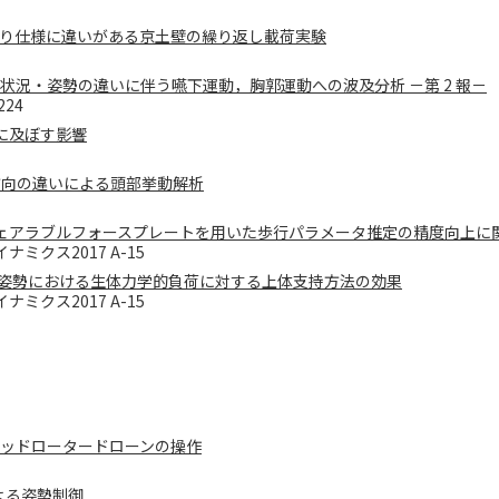
り仕様に違いがある京土壁の繰り返し載荷実験
状況・姿勢の違いに伴う嚥下運動，胸郭運動への波及分析 －第 2 報－
24
に及ぼす影響
方向の違いによる頭部挙動解析
ェアラブルフォースプレートを用いた歩行パラメータ推定の精度向上に
クス2017 A-15
姿勢における生体力学的負荷に対する上体支持方法の効果
クス2017 A-15
ッドロータードローンの操作
よる姿勢制御