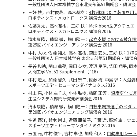
一般社団法人日本機械学会東北支部第51期総会・講演会 2
三好 扶，西村俊哉、高木基樹：
4枚翅羽ばたき装置を用
ロボティクス・メカトロニクス 講演会2016
佐藤秀太，高木基樹，三好 扶：
McKibben型アクチ
ロボティクス・メカトロニクス 講演会2016
清水康隆，積際 徹，横川隆一：
起立支援における被介護
第29回バイオエンジニアリング講演会 2016
中村 太秋, 佐藤 翔太, 高木 基樹, 鎌田 安久, 三好 扶：
17
一般社団法人 日本機械学会 東北支部第51期総会・講演会 
長谷 和徳, 関口 眞夢, 岡田 英孝, 渡辺 良信, 柴田 翔平, 岡
人間工学 Vol.52 Supplement（`16)
中村 遼太, 加藤 智久, 武田 宏二, 佐藤 稔, 中島 求：
入浴姿
スポーツ工学・ヒューマンダイナミクス2016
村上 亮, 小林 左千夫, 小林 弘樹, 橋間 正芳：
温度変化に適
生産システム部門研究発表講演会2016
清水康隆，積際 徹，横川隆一：
自転車競技選手のペダリ
第29回バイオエンジニアリング講演会 2016
仲道 泰洋, 鈴木 崇史, 近藤 亜希子, 千葉 遥, 廣瀬 圭：
ウェ
スポーツ工学・ヒューマンダイナミクス2016
玉置 元, 中村 俊平, 吉村 卓也, 加藤 和人：
自動車用シート