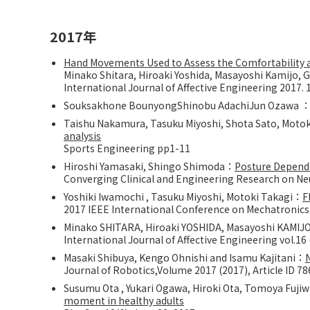
2017年
Hand Movements Used to Assess the Comfortability a
Minako Shitara, Hiroaki Yoshida, Masayoshi Kamijo, 
International Journal of Affective Engineering 2017. 
Souksakhone BounyongShinobu AdachiJun Ozawa 
Taishu Nakamura, Tasuku Miyoshi, Shota Sato, Motok
analysis
Sports Engineering pp1-11
Hiroshi Yamasaki, Shingo Shimoda：
Posture Depend
Converging Clinical and Engineering Research on Neu
Yoshiki Iwamochi , Tasuku Miyoshi, Motoki Takagi：
F
2017 IEEE International Conference on Mechatronic
Minako SHITARA, Hiroaki YOSHIDA, Masayoshi KAMI
International Journal of Affective Engineering vol.16
Masaki Shibuya, Kengo Ohnishi and Isamu Kajitani：
Journal of Robotics,Volume 2017 (2017), Article ID 7
Susumu Ota , Yukari Ogawa, Hiroki Ota, Tomoya Fuji
moment in healthy adults