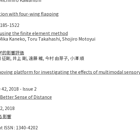
Michihiro Kawanishi
ion with four-wing flapping
u
2185-1522
n using the finite element method
Mika Kaneko, Toru Takahashi, Shojiro Motoyui
学的影響評価
 征剛, 井上 剛, 遠藤 維, 今村 由芽子, 小澤 順
ing platform for investigating the effects of multimodal sensory 
42, 2018 - Issue 2
 Better Sense of Distance
22, 2018
る影響
SSN : 1340-4202