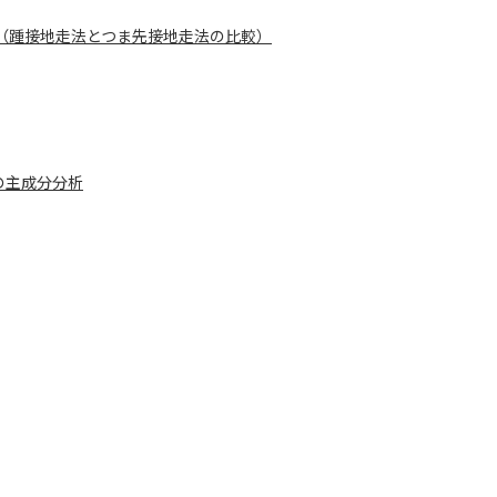
（踵接地走法とつま先接地走法の比較）
の主成分分析