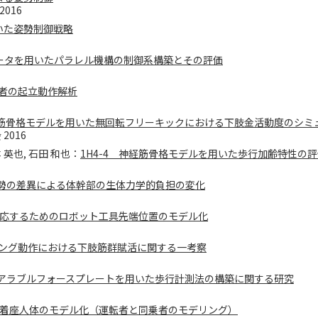
016
いた姿勢制御戦略
ュエータを用いたパラレル機構の制御系構築とその評価
者の起立動作解析
0 筋骨格モデルを用いた無回転フリーキックにおける下肢金活動度のシミ
2016
本 英也, 石田 和也：
1H4-4 神経筋骨格モデルを用いた歩行加齢特性の
勢の差異による体幹部の生体力学的負担の変化
応するためのロボット工具先端位置のモデル化
ング動作における下肢筋群賦活に関する一考察
アラブルフォースプレートを用いた歩行計測法の構築に関する研究
着座人体のモデル化（運転者と同乗者のモデリング）