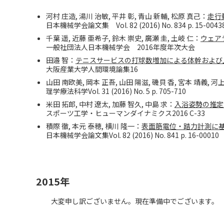
河村 庄造, 湯川 治敏, 平井 彰, 青山 新輔, 松原 真己：
走行
日本機械学会論文集 Vol. 82 (2016) No. 834 p. 15-0043
千葉 遥, 近藤 亜希子, 鈴木 崇史, 廣瀬 圭, 土岐 仁：
ウェア
一般社団法人日本機械学会 2016年度年次大会
田邉 智：
テニスサービスの打球数増加による体幹および
大阪産業大学人間環境論集16
山田 南欧美, 岡本 正吾, 山田 陽滋, 磯貝 香, 宮本 靖義, 河
理学療法科学Vol. 31 (2016) No. 5 p. 705-710
米田 拓郎, 中村 遼太, 加藤 智久, 中島 求：
入浴姿勢の推定
スポーツ工学・ヒューマンダイナミクス2016 C-33
積際 徹, 本元 泰穂, 横川 隆一：
表面筋電位・踏力計測に
日本機械学会論文集Vol. 82 (2016) No. 841 p. 16-00010
2015年
大変申し訳ございません。現在準備中でございます。