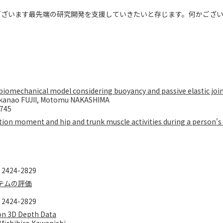
ございます最先端の研究開発を支援していきたいと存じます。何かござ
a biomechanical model considering buoyancy and passive elastic j
kanao FUJII, Motomu NAKASHIMA
9745
tion moment and hip and trunk muscle activities during a person'
8
424-2829
テムの評価
424-2829
on 3D Depth Data