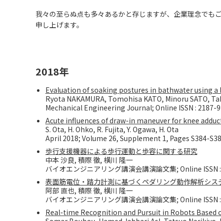
我々の至らぬ点も多々あるかと存じますが、企業理念でも
申し上げます。
2018年
Evaluation of soaking postures in bathwater using 
Ryota NAKAMURA, Tomohisa KATO, Minoru SATO, Ta
Mechanical Engineering Journal; Online ISSN : 2187-
Acute influences of draw-in maneuver for knee adduc
S. Ota, H. Ohko, R. Fujita, Y. Ogawa, H. Ota
April 2018; Volume 26, Supplement 1, Pages S384-S3
歩行支援機器による歩行運動と歩容に関する研究
中本 沙良, 積際 徹, 横川 隆一
バイオエンジニアリング講演会講演論文集; Online ISSN : 2
表面筋電位・踏力計測に基づくペダリング動作解析シス
阿部 直也, 積際 徹, 横川 隆一
バイオエンジニアリング講演会講演論文集; Online ISSN : 2
Real-time Recognition and Pursuit in Robots Based 