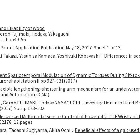
nd Likability of Wood
Goroh Fujimaki, Hodaka Yakaguchi
17. 1.pp49-56
：
Patent Application Publication May 18, 2017. Sheet 1 of 13
i Takagi, Yasuhisa Kamada, Yoshiyuki Kobayashi：
Differences in so
ent Spatiotemporal Modulation of Dynamic Torques During Sit-t
rorehabilitation II pp 927-931(2017)
lexible lengthening-shortening arm mechanism for an underwater 
s and Automation (ICMA)
JO, Goroh FUJIMAKI, Hodaka YAMAGUCHI：
Investigation into Hand M
 (2017) No.3 p.173-182
Networked Multimodal Sensor Control of Powered 2-DOF Wrist and
862178, 12 pages
wara, Tadashi Sugiyama, Akira Ochi：
Beneficial effects of a gait us