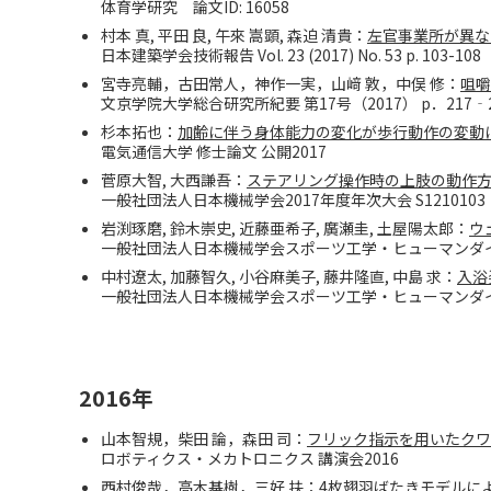
体育学研究 論文ID: 16058
村本 真, 平田 良, 午來 嵩顕, 森迫 清貴：
左官事業所が異な
日本建築学会技術報告 Vol. 23 (2017) No. 53 p. 103-108
宮寺亮輔，古田常人，神作一実，山﨑 敦，中俣 修：
咀嚼
文京学院大学総合研究所紀要 第17号（2017） p．217‐2
杉本拓也：
加齢に伴う身体能力の変化が歩行動作の変動
電気通信大学 修士論文 公開2017
菅原大智, 大西謙吾：
ステアリング操作時の上肢の動作
一般社団法人日本機械学会2017年度年次大会 S1210103
岩渕琢磨, 鈴木崇史, 近藤亜希子, 廣瀬圭, 土屋陽太郎：
ウ
一般社団法人日本機械学会スポーツ工学・ヒューマンダイナミ
中村遼太, 加藤智久, 小谷麻美子, 藤井隆直, 中島 求：
入浴
一般社団法人日本機械学会スポーツ工学・ヒューマンダイナミ
2016年
山本智規，柴田 論，森田 司：
フリック指示を用いたクワ
ロボティクス・メカトロニクス 講演会2016
西村俊哉，高木基樹，三好 扶：
4枚翅羽ばたきモデルに