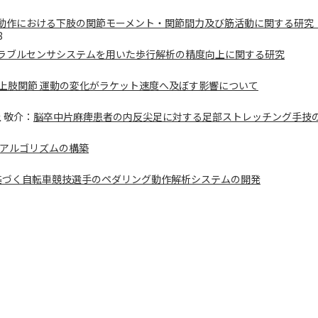
動作における下肢の関節モーメント・関節間力及び筋活動に関する研究
8
ラブルセンサシステムを用いた歩行解析の精度向上に関する研究
上肢関節 運動の変化がラケット速度へ及ぼす影響について
上 敬介：
脳卒中片麻痺患者の内反尖足に対する足部ストレッチング手技
アルゴリズムの構築
基づく自転車競技選手のペダリング動作解析システムの開発