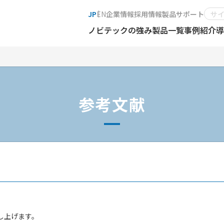
JP
EN
企業情報
採用情報
製品サポート
ノビテックの強み
製品一覧
事例紹介
導
参考文献
し上げます。