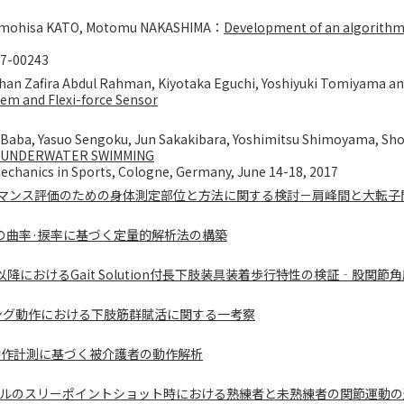
Tomohisa KATO, Motomu NAKASHIMA：
Development of an algorithm 
17-00243
Ribhan Zafira Abdul Rahman, Kiyotaka Eguchi, Yoshiyuki Tomiyama 
tem and Flexi-force Sensor
o Baba, Yasuo Sengoku, Jun Sakakibara, Yoshimitsu Shimoyama, S
Y UNDERWATER SWIMMING
mechanics in Sports, Cologne, Germany, June 14-18, 2017
マンス評価のための身体測定部位と方法に関する検討－肩峰間と大転子
）
の曲率·捩率に基づく定量的解析法の構築
降におけるGait Solution付長下肢装具装着歩行特性の検証‐股関節
ング動作における下肢筋群賦活に関する一考察
肢動作計測に基づく被介護者の動作解析
ルのスリーポイントショット時における熟練者と未熟練者の関節運動の