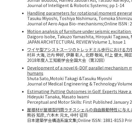
Somar Boubou, Hamed Jabbari Asl, Tatsuo Narikiyo, 
Journal of Intelligent & Robotic Systems; pp 1-14
Handling parameters for rotational moment generat
Tasuku Miyoshi, Toshiya Nishimura, Tomoka Shimiz
Journal of Aero Aqua Bio-mechanisms;Online ISSN : 
Motion analysis of furniture under seismic excitatio
Daigoro Isobe, Takuzo Yamashita, Hiroyuki Tagawa, 
JAPAN ARCHITECTURAL REVIEW Volume 1, Issue 1
ワイヤ型アシストスーツのトレッドミル歩行における力
村井 大海, 辻内 伸好, 伊藤 彰人, 北野 敬祐, 村上 健太, 岡田
2018年度人工知能学会全国大会（第32回）
Development of a novel 6-DOF parallel mechanism mov
humans
Shuta Sato,Motoki Takagi &Tasuku Miyoshi
Journal of Medical Engineering & Technology Volume 
Estimating Putting Outcomes in Golf: Experts Have a
Hideyuki Tanaka, Masato Iwami
Perceptual and Motor Skills: First Published January 
屋根材が屋根型円筒ラチスシェルの自由振動特性に与え
熊谷 知彦, 六本木 元太, 中村 征司
日本建築学会構造系論文集;Online ISSN : 1881-8153 Print I