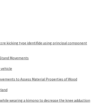
ccre kicking type identifide using principal component
o-Stand Movements
vehicle
ovements to Assess Material Properties of Wood
 Hand
ed while wearing a kimono to decrease the knee adduction