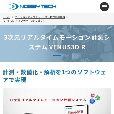
メニ
HOME
モーションキャプチャ・3次元動作計測機器
モーションキャプチャ「VENUS3D R」
3次元リアルタイムモーション計測シ
ステム VENUS3D R
計測・数値化・解析を1つのソフトウェ
アで実現