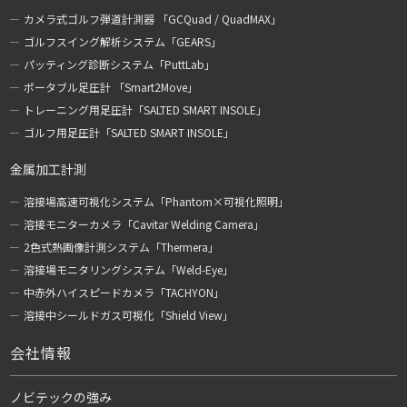
カメラ式ゴルフ弾道計測器 「GCQuad / QuadMAX」
ゴルフスイング解析システム「GEARS」
パッティング診断システム「PuttLab」
ポータブル足圧計 「Smart2Move」
トレーニング用足圧計「SALTED SMART INSOLE」
ゴルフ用足圧計「SALTED SMART INSOLE」
金属加工計測
溶接場高速可視化システム「Phantom×可視化照明」
溶接モニターカメラ「Cavitar Welding Camera」
2色式熱画像計測システム「Thermera」
溶接場モニタリングシステム「Weld-Eye」
中赤外ハイスピードカメラ「TACHYON」
溶接中シールドガス可視化「Shield View」
会社情報
ノビテックの強み