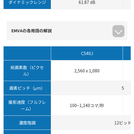
ダイナミックレンジ
61.87 dB
EMVAの各用語の解説
C540J
総画素数（ピクセ
2,560 x 1,080
ル）
画素ピッチ（μm）
5
撮影速度（フルフレ
100~1,140コマ/秒
ーム）
濃度階調
12ビット