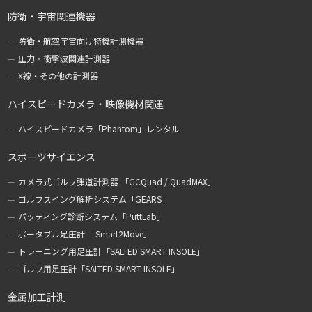
防衛・宇宙関連機器
防衛・航空宇宙向け特機計測機器
圧力・衝撃波関連計測器
X線・その他の計測器
ハイスピードカメラ・映像機材関連
ハイスピードカメラ「Phantom」レンタル
スポーツサイエンス
カメラ式ゴルフ弾道計測器 「GCQuad / QuadMAX」
ゴルフスイング解析システム「GEARS」
パッティング診断システム「PuttLab」
ポータブル足圧計 「Smart2Move」
トレーニング用足圧計「SALTED SMART INSOLE」
ゴルフ用足圧計「SALTED SMART INSOLE」
金属加工計測