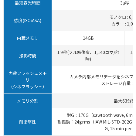
最短露光時間
3μ秒
モノクロ : 6,4
感度(ISO/ASA)
カラー : 1,00
内蔵メモリ
14GB
1.9秒(フル解像度、1,140コマ/秒
1
撮影時間
時)
内蔵フラッシュメモ
カメラ内部メモリデータをシネフ
リ
ストレージ容量：2
（シネフラッシュ）
メモリ分割
最大63分割
耐G：170G（sawtooth wave, 6ms, +/
耐衝撃性
耐振動：24grms（IAW MIL-STD-202G Meth
G, 15 min per 