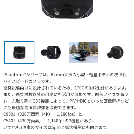
Phantom Cシリーズは、62mm立法の小型・軽量ボディの次世代
ハイスピードカメラです。
衝突試験向けに設計されているため、170Gの耐G性能があります。
また、衝突試験以外の用途にも活用が可能です。暗部ノイズを毎フ
レーム取り除くCDS機能によって、PIVやDICといった画像解析など
にも最適な高画質映像を取得できます。
C980J（820万画素（4K） 1,180fps）と、
C540J（430万画素） 1,140fpsの2機種があり、
いずれも1画素のサイズは5μmと拡大撮影にも向きます。