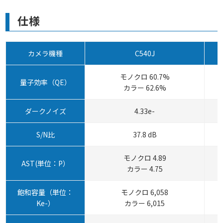
仕様
カメラ機種
C540J
モノクロ 60.7%
量子効率（QE）
カラー 62.6%
ダークノイズ
4.33e-
S/N比
37.8 dB
モノクロ 4.89
AST(単位：P）
カラー 4.75
飽和容量（単位：
モノクロ 6,058
Ke-）
カラー 6,015