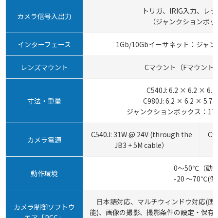
トリガ、IRIG入力、レ
カメラ信号入出力
（ジャンクションボッ
インターフェース
1Gb/10Gbイーサネット：ジャ
レンズマウント
Cマウント（Fマウント
C540J: 6.2 × 6.2 × 6.3
寸法・重量
C980J: 6.2 × 6.2 × 5.
ジャンクションボックス：17.2 × 
C540J: 31W @ 24V (through the
C9
カメラ電源
JB3 + 5M cable）
0～50℃（動
動作環境
-20 ～70℃(保
日本語対応、マルチウィンドウ対応(画
カメラ制御ソフトウ
能)、画像の撮影、撮影条件の設定・保存
エア「PCC」