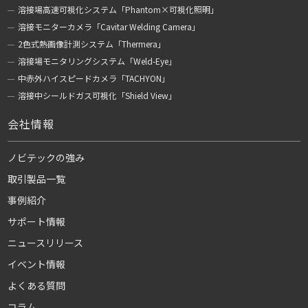
溶接場高速可視化システム「Phantom×可視化照明」
溶接モニターカメラ「Cavitar Welding Camera」
2色式熱画像計測システム「Thermera」
溶接場モニタリングシステム「Weld-Eye」
中赤外ハイスピードカメラ「TACHYON」
溶接中シールドガス可視化「Shield View」
会社情報
ノビテックの強み
取引製品一覧
事例紹介
サポート情報
ニュースリリース
イベント情報
よくある質問
コラム