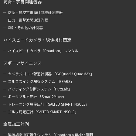
防衛・宇宙関連機器
防衛・航空宇宙向け特機計測機器
圧力・衝撃波関連計測器
X線・その他の計測器
ハイスピードカメラ・映像機材関連
ハイスピードカメラ「Phantom」レンタル
スポーツサイエンス
カメラ式ゴルフ弾道計測器 「GCQuad / QuadMAX」
ゴルフスイング解析システム「GEARS」
パッティング診断システム「PuttLab」
ポータブル足圧計 「Smart2Move」
トレーニング用足圧計「SALTED SMART INSOLE」
ゴルフ用足圧計「SALTED SMART INSOLE」
金属加工計測
溶接場高速可視化システム「Phantom×可視化照明」