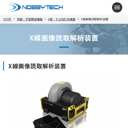
メニ
HOME
防衛・宇宙関連機器
X線・その他計測機器
X線画像読取解析装置
X線画像読取解析装置
X線画像読取解析装置