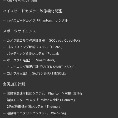
X線・その他の計測器
ハイスピードカメラ・映像機材関連
ハイスピードカメラ「Phantom」レンタル
スポーツサイエンス
カメラ式ゴルフ弾道計測器 「GCQuad / QuadMAX」
ゴルフスイング解析システム「GEARS」
パッティング診断システム「PuttLab」
ポータブル足圧計 「Smart2Move」
トレーニング用足圧計「SALTED SMART INSOLE」
ゴルフ用足圧計「SALTED SMART INSOLE」
金属加工計測
溶接場高速可視化システム「Phantom×可視化照明」
溶接モニターカメラ「Cavitar Welding Camera」
2色式熱画像計測システム「Thermera」
溶接場モニタリングシステム「Weld-Eye」