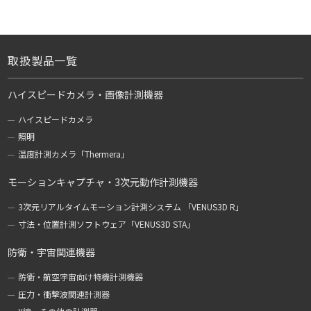
取扱製品一覧
ハイスピードカメラ・画像計測機器
ハイスピードカメラ
照明
温度計測カメラ「Thermera」
モーションキャプチャ・3次元動作計測機器
3次元リアルタイムモーション計測システム 「VENUS3D R」
寸法・位置計測ソフトウェア「VENUS3D STA」
防衛・宇宙関連機器
防衛・航空宇宙向け特機計測機器
圧力・衝撃波関連計測器