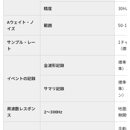
精度
30Hz
Aウェイト・ノ
範囲
50-1
イズ
サンプル・レー
1チャ
ト
（標準
標準サ
全波形記録
準）、
イベントの記録
標準サ
サマリ記録
準）、
ン）
周波数レスポン
地面
2～300Hz
ス
無関
手動