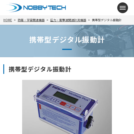
メニ
HOME
防衛・宇宙関連機器
圧力・衝撃波関連計測機器
携帯型デジタル振動計
携帯型デジタル振動計
携帯型デジタル振動計