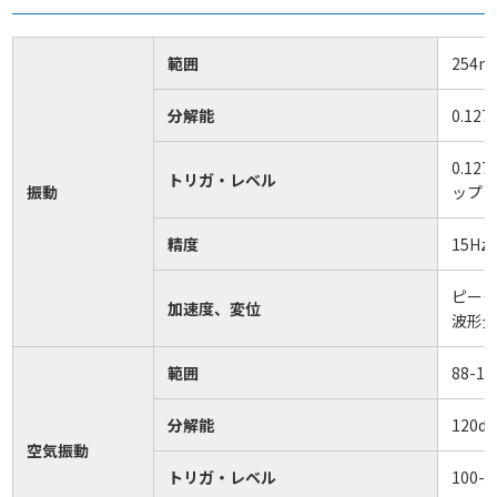
範囲
254m
分解能
0.12
0.12
トリガ・レベル
振動
ップ
精度
15H
ピー
加速度、変位
波形
範囲
88-14
分解能
120d
空気振動
トリガ・レベル
100-