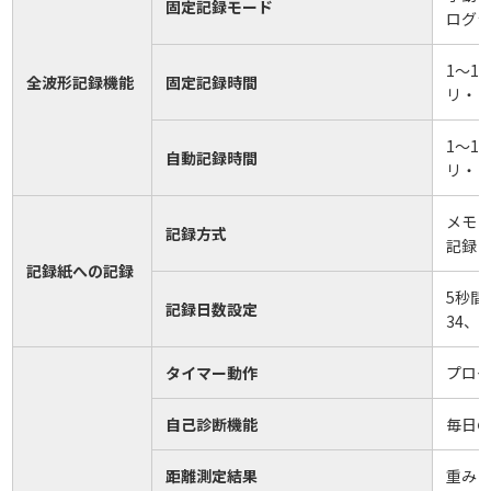
固定記録モード
ログラ
1～10
全波形記録機能
固定記録時間
リ・
1～10
自動記録時間
リ・
メモ
記録方式
記録
記録紙への記録
5秒間
記録日数設定
34、1
タイマー動作
プログ
自己診断機能
毎日
距離測定結果
重み