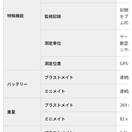
記録
特殊機能
監視記録
をプ
ム可
ヤー
測定単位
数空
ンサ
測定位置
GPS
ブラストメイト
連続記
バッテリー
ミニメイト
連続記
ブラストメイト
269 x
重量
ミニメイト
81 x 