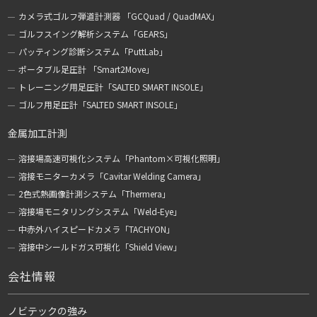
カメラ式ゴルフ弾道計測器 「GCQuad / QuadMAX」
ゴルフスイング解析システム「GEARS」
パッティング診断システム「PuttLab」
ポータブル足圧計 「Smart2Move」
トレーニング用足圧計「SALTED SMART INSOLE」
ゴルフ用足圧計「SALTED SMART INSOLE」
金属加工計測
溶接場高速可視化システム「Phantom×可視化照明」
溶接モニターカメラ「Cavitar Welding Camera」
2色式熱画像計測システム「Thermera」
溶接場モニタリングシステム「Weld-Eye」
中赤外ハイスピードカメラ「TACHYON」
溶接中シールドガス可視化「Shield View」
会社情報
ノビテックの強み