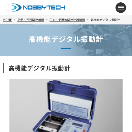
メニ
HOME
防衛・宇宙関連機器
圧力・衝撃波関連計測機器
高機能デジタル振動計
高機能デジタル振動計
高機能デジタル振動計