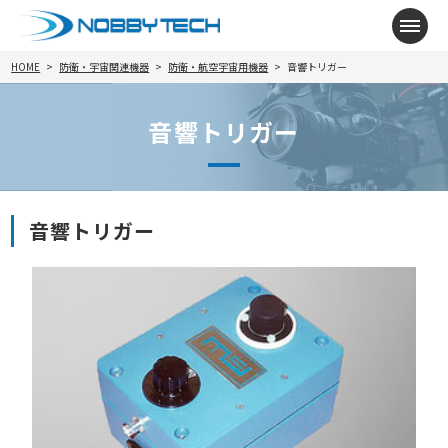
メニ
HOME
防衛・宇宙関連機器
防衛・航空宇宙用機器
音響トリガー
音響トリガー
音響トリガー