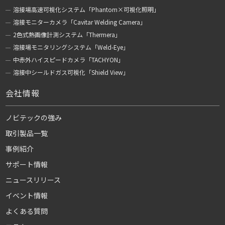
溶接場高速可視化システム「Phantom×可視化照明」
溶接モニターカメラ「Cavitar Welding Camera」
2色式熱画像計測システム「Thermera」
溶接場モニタリングシステム「Weld-Eye」
中赤外ハイスピードカメラ「TACHYON」
溶接中シールドガス可視化「Shield View」
会社情報
ノビテックの強み
取引製品一覧
事例紹介
サポート情報
ニュースリリース
イベント情報
よくある質問