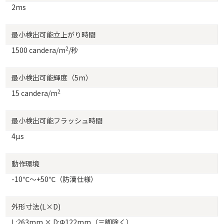
2ms
最小検出可能立上がり時間
2
1500 candera/m
/秒
最小検出可能輝度（5m）
2
15 candera/m
最小検出可能フラッシュ時間
4µs
動作環境
-10℃～+50℃（防滴仕様）
外形寸法(L×D)
L:263mm × D:Φ122mm（三脚除く）