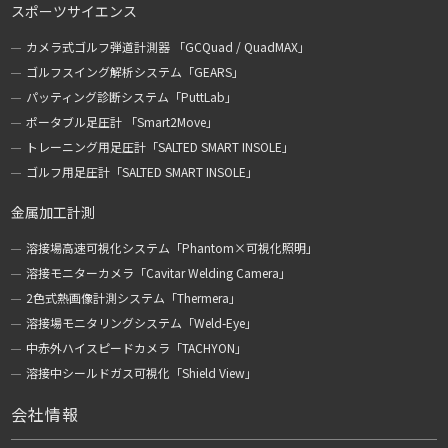
スポーツサイエンス
カメラ式ゴルフ弾道計測器 「GCQuad / QuadMAX」
ゴルフスイング解析システム「GEARS」
パッティング診断システム「PuttLab」
ポータブル足圧計 「Smart2Move」
トレーニング用足圧計「SALTED SMART INSOLE」
ゴルフ用足圧計「SALTED SMART INSOLE」
金属加工計測
溶接場高速可視化システム「Phantom×可視化照明」
溶接モニターカメラ「Cavitar Welding Camera」
2色式熱画像計測システム「Thermera」
溶接場モニタリングシステム「Weld-Eye」
中赤外ハイスピードカメラ「TACHYON」
溶接中シールドガス可視化「Shield View」
会社情報