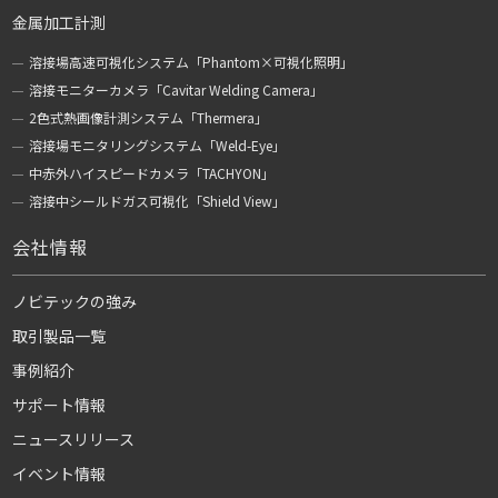
金属加工計測
溶接場高速可視化システム「Phantom×可視化照明」
溶接モニターカメラ「Cavitar Welding Camera」
2色式熱画像計測システム「Thermera」
溶接場モニタリングシステム「Weld-Eye」
中赤外ハイスピードカメラ「TACHYON」
溶接中シールドガス可視化「Shield View」
会社情報
ノビテックの強み
取引製品一覧
事例紹介
サポート情報
ニュースリリース
イベント情報