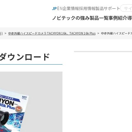
JP
EN
企業情報
採用情報
製品サポート
ノビテックの強み
製品一覧
事例紹介
導
)
中赤外線ハイスピードカメラ TACHYON 16k、TACHYON 16k Plus
中赤外線ハイスピードカメ
グダウンロード