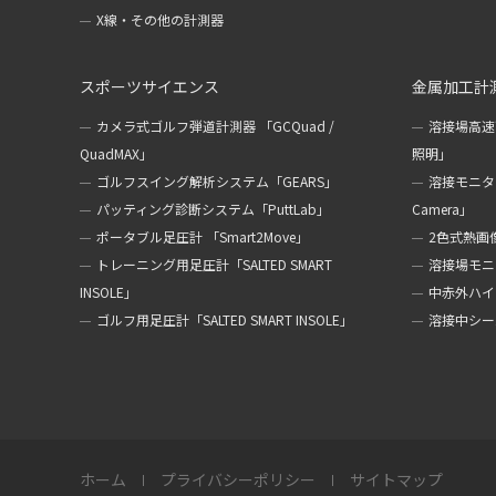
X線・その他の計測器
スポーツサイエンス
金属加工計
カメラ式ゴルフ弾道計測器 「GCQuad /
溶接場高速
QuadMAX」
照明」
ゴルフスイング解析システム「GEARS」
溶接モニターカ
パッティング診断システム「PuttLab」
Camera」
ポータブル足圧計 「Smart2Move」
2色式熱画像
トレーニング用足圧計「SALTED SMART
溶接場モニタ
INSOLE」
中赤外ハイ
ゴルフ用足圧計「SALTED SMART INSOLE」
溶接中シール
ホーム
プライバシーポリシー
サイトマップ