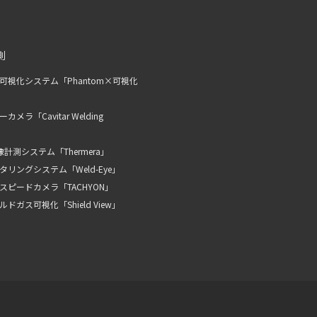
測
可視化システム「Phantom×可視化
メラ「Cavitar Welding
計測システム「Thermera」
リングシステム「Weld-Eye」
スピードカメラ「TACHYON」
ドガス可視化「Shield View」