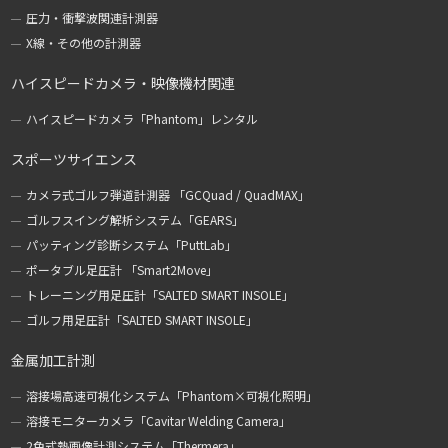
圧力・衝撃波関連計測器
X線・その他の計測器
ハイスピードカメラ・映像機材関連
ハイスピードカメラ「Phantom」レンタル
スポーツサイエンス
カメラ式ゴルフ弾道計測器 「GCQuad / QuadMAX」
ゴルフスイング解析システム「GEARS」
パッティング診断システム「PuttLab」
ポータブル足圧計 「Smart2Move」
トレーニング用足圧計「SALTED SMART INSOLE」
ゴルフ用足圧計「SALTED SMART INSOLE」
金属加工計測
溶接場高速可視化システム「Phantom×可視化照明」
溶接モニターカメラ「Cavitar Welding Camera」
2色式熱画像計測システム「Thermera」