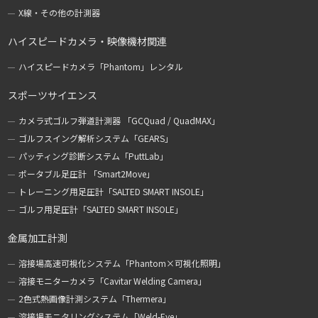
X線・その他の計測器
ハイスピードカメラ・映像機材関連
ハイスピードカメラ「Phantom」レンタル
スポーツサイエンス
カメラ式ゴルフ弾道計測器 「GCQuad / QuadMAX」
ゴルフスイング解析システム「GEARS」
パッティング診断システム「PuttLab」
ポータブル足圧計 「Smart2Move」
トレーニング用足圧計「SALTED SMART INSOLE」
ゴルフ用足圧計「SALTED SMART INSOLE」
金属加工計測
溶接場高速可視化システム「Phantom×可視化照明」
溶接モニターカメラ「Cavitar Welding Camera」
2色式熱画像計測システム「Thermera」
溶接場モニタリングシステム「Weld-Eye」