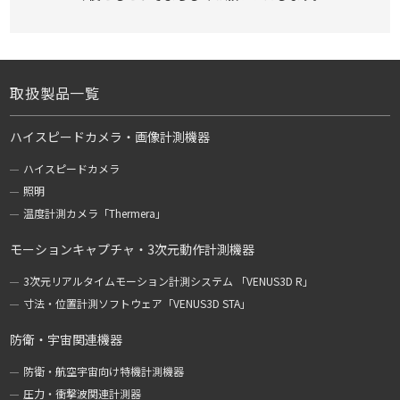
取扱製品一覧
ハイスピードカメラ・画像計測機器
ハイスピードカメラ
照明
温度計測カメラ「Thermera」
モーションキャプチャ・3次元動作計測機器
3次元リアルタイムモーション計測システム 「VENUS3D R」
寸法・位置計測ソフトウェア「VENUS3D STA」
防衛・宇宙関連機器
防衛・航空宇宙向け特機計測機器
圧力・衝撃波関連計測器