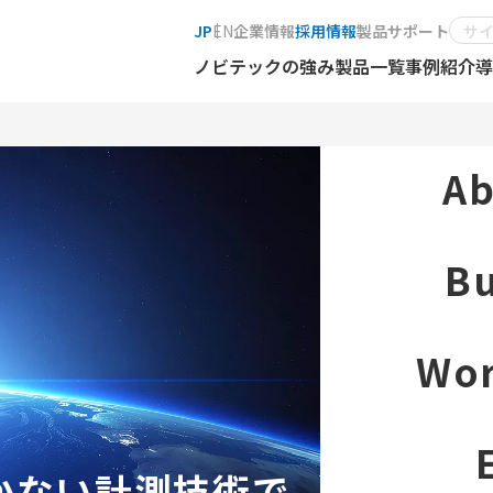
JP
EN
企業情報
採用情報
製品サポート
ノビテックの強み
製品一覧
事例紹介
導
Ab
Bu
Wor
かない計測技術で