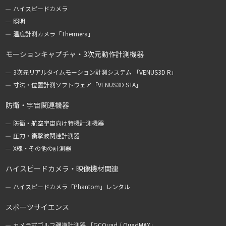
ハイスピードカメラ
照明
温度計測カメラ「Thermera」
モーションキャプチャ・3次元動作計測機器
3次元リアルタイムモーション計測システム 「VENUS3D R」
寸法・位置計測ソフトウェア「VENUS3D STA」
防衛・宇宙関連機器
防衛・航空宇宙向け特機計測機器
圧力・衝撃波関連計測器
X線・その他の計測器
ハイスピードカメラ・映像機材関連
ハイスピードカメラ「Phantom」レンタル
スポーツサイエンス
カメラ式ゴルフ弾道計測器 「GCQuad / QuadMAX」