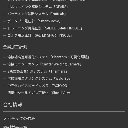
ゴルフスイング解析システム「GEARS」
パッティング診断システム「PuttLab」
ポータブル足圧計 「Smart2Move」
トレーニング用足圧計「SALTED SMART INSOLE」
ゴルフ用足圧計「SALTED SMART INSOLE」
金属加工計測
溶接場高速可視化システム「Phantom×可視化照明」
溶接モニターカメラ「Cavitar Welding Camera」
2色式熱画像計測システム「Thermera」
溶接場モニタリングシステム「Weld-Eye」
中赤外ハイスピードカメラ「TACHYON」
溶接中シールドガス可視化「Shield View」
会社情報
ノビテックの強み
取引製品一覧