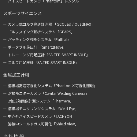
ハイスピードカメラ「Phantom」レンタル
スポーツサイエンス
カメラ式ゴルフ弾道計測器 「GCQuad / QuadMAX」
ゴルフスイング解析システム「GEARS」
パッティング診断システム「PuttLab」
ポータブル足圧計 「Smart2Move」
トレーニング用足圧計「SALTED SMART INSOLE」
ゴルフ用足圧計「SALTED SMART INSOLE」
金属加工計測
溶接場高速可視化システム「Phantom×可視化照明」
溶接モニターカメラ「Cavitar Welding Camera」
2色式熱画像計測システム「Thermera」
溶接場モニタリングシステム「Weld-Eye」
中赤外ハイスピードカメラ「TACHYON」
溶接中シールドガス可視化「Shield View」
会社情報