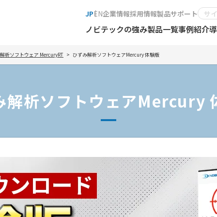
JP
EN
企業情報
採用情報
製品サポート
ノビテックの強み
製品一覧
事例紹介
導
解析ソフトウェア MercuryRT
ひずみ解析ソフトウェアMercury 体験版
解析ソフトウェアMercury