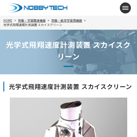
メニ
HOME
防衛・宇宙関連機器
防衛・航空宇宙用機器
光学式飛翔速度計測装置 スカイスクリーン
光学式飛翔速度計測装置 スカイスク
リーン
光学式飛翔速度計測装置 スカイスクリーン