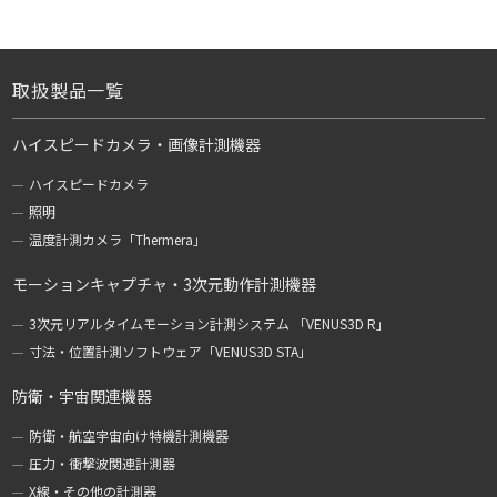
取扱製品一覧
ハイスピードカメラ・画像計測機器
ハイスピードカメラ
照明
温度計測カメラ「Thermera」
モーションキャプチャ・3次元動作計測機器
3次元リアルタイムモーション計測システム 「VENUS3D R」
寸法・位置計測ソフトウェア「VENUS3D STA」
防衛・宇宙関連機器
防衛・航空宇宙向け特機計測機器
圧力・衝撃波関連計測器
X線・その他の計測器