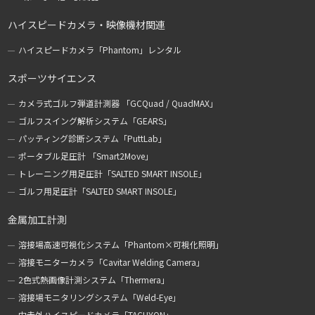
ハイスピードカメラ・映像機材関連
ハイスピードカメラ「Phantom」レンタル
スポーツサイエンス
カメラ式ゴルフ弾道計測器 「GCQuad / QuadMAX」
ゴルフスイング解析システム「GEARS」
パッティング診断システム「PuttLab」
ポータブル足圧計 「Smart2Move」
トレーニング用足圧計「SALTED SMART INSOLE」
ゴルフ用足圧計「SALTED SMART INSOLE」
金属加工計測
溶接場高速可視化システム「Phantom×可視化照明」
溶接モニターカメラ「Cavitar Welding Camera」
2色式熱画像計測システム「Thermera」
溶接場モニタリングシステム「Weld-Eye」
中赤外ハイスピードカメラ「TACHYON」