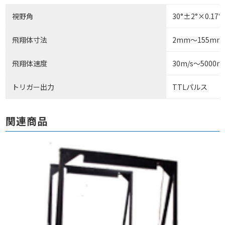
視野角
30°±2°×0.1
飛翔体寸法
2mm～155m
飛翔体速度
30m/s～5000m
トリガー出力
TTLパルス
関連商品