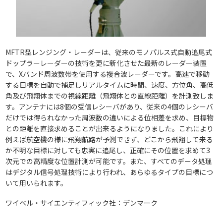
MFTR型レンジング・レーダーは、従来のモノパルス式自動追尾式
ドップラーレーダーの技術を更に新化させた最新のレーダー装置
で、Xバンド周波数帯を使用する複合波レーダーです。高速で移動
する目標を自動で補足しリアルタイムに時間、速度、方位角、高低
角及び飛翔体までの視線距離（飛翔体との直線距離）を計測致しま
す。アンテナには8個の受信レシーバがあり、従来の4個のレシーバ
だけでは得られなかった周波数の違いによる位相差を求め、目標物
との距離を直接求めることが出来るようになりました。これにより
例えば航空機の様に飛翔航路が予測できず、どこから飛翔して来る
か不明な目標に対しても忠実に追尾し、正確にその位置を求めて3
次元での高精度な位置計測が可能です。また、すべてのデータ処理
はデジタル信号処理技術により行われ、あらゆるタイプの目標につ
いて用いられます。
ワイベル・サイエンティフィック社：デンマーク