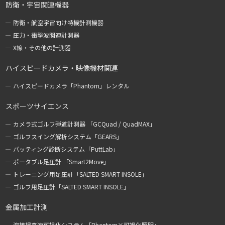
防衛・宇宙関連機器
防衛・航空宇宙向け特機計測機器
圧力・衝撃波関連計測器
X線・その他の計測器
ハイスピードカメラ・映像機材関連
ハイスピードカメラ「Phantom」レンタル
スポーツサイエンス
カメラ式ゴルフ弾道計測器 「GCQuad / QuadMAX」
ゴルフスイング解析システム「GEARS」
パッティング診断システム「PuttLab」
ポータブル足圧計 「Smart2Move」
トレーニング用足圧計「SALTED SMART INSOLE」
ゴルフ用足圧計「SALTED SMART INSOLE」
金属加工計測
溶接場高速可視化システム「Phantom×可視化照明」