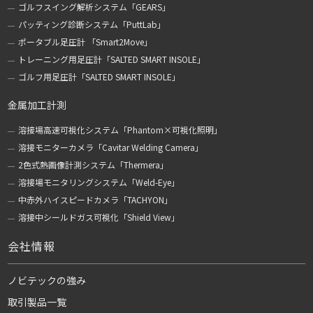
ゴルフスイング解析システム「GEARS」
パッティング診断システム「PuttLab」
ポータブル足圧計 「Smart2Move」
トレーニング用足圧計「SALTED SMART INSOLE」
ゴルフ用足圧計「SALTED SMART INSOLE」
金属加工計測
溶接場高速可視化システム「Phantom×可視化照明」
溶接モニターカメラ「Cavitar Welding Camera」
2色式熱画像計測システム「Thermera」
溶接場モニタリングシステム「Weld-Eye」
中赤外ハイスピードカメラ「TACHYON」
溶接中シールドガス可視化「Shield View」
会社情報
ノビテックの強み
取引製品一覧