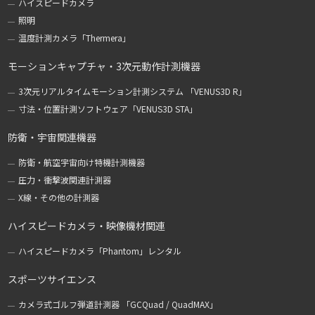
ハイスピードカメラ
照明
温度計測カメラ「Thermera」
モーションキャプチャ・3次元動作計測機器
3次元リアルタイムモーション計測システム 「VENUS3D R」
寸法・位置計測ソフトウェア「VENUS3D STA」
防衛・宇宙関連機器
防衛・航空宇宙向け特機計測機器
圧力・衝撃波関連計測器
X線・その他の計測器
ハイスピードカメラ・映像機材関連
ハイスピードカメラ「Phantom」レンタル
スポーツサイエンス
カメラ式ゴルフ弾道計測器 「GCQuad / QuadMAX」