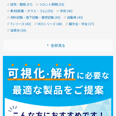
研究・開発 (97)
フロント照明 (59)
素材(鉄鋼・ガラス・ゴム) (55)
学術 (45)
材料試験・落下試験・衝突試験 (43)
自動車 (43)
Tシリーズ (43)
VEOシリーズ (40)
展示会・学会 (37)
自発光 (30)
全部見る