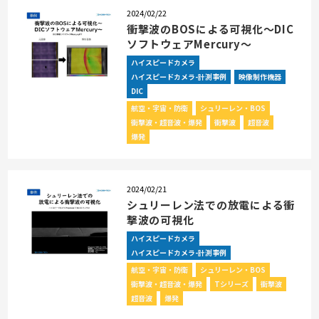
2024/02/22
衝撃波のBOSによる可視化～DIC
ソフトウェアMercury～
ハイスピードカメラ
ハイスピードカメラ-計測事例
映像制作機器
DIC
航空・宇宙・防衛
シュリーレン・BOS
衝撃波・超音波・爆発
衝撃波
超音波
爆発
2024/02/21
シュリーレン法での放電による衝
撃波の可視化
ハイスピードカメラ
ハイスピードカメラ-計測事例
航空・宇宙・防衛
シュリーレン・BOS
衝撃波・超音波・爆発
Tシリーズ
衝撃波
超音波
爆発