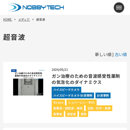
メニ
HOME
メディア
超音波
超音波
新しい順 |
古い順
2024/05/21
ガン治療のための音波感受性薬剤
の気泡化のダイナミクス
ハイスピードカメラ
ハイスピードカメラ-計測事例
計測事例
Kirana
シュリーレン・BOS
衝撃波・超音波・爆発
生物・科学・医療
衝撃波
超音波
爆発