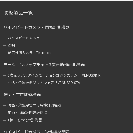
取扱製品一覧
ハイスピードカメラ・画像計測機器
ハイスピードカメラ
照明
温度計測カメラ「Thermera」
モーションキャプチャ・3次元動作計測機器
3次元リアルタイムモーション計測システム 「VENUS3D R」
寸法・位置計測ソフトウェア「VENUS3D STA」
防衛・宇宙関連機器
防衛・航空宇宙向け特機計測機器
圧力・衝撃波関連計測器
X線・その他の計測器
ハイスピードカメラ・映像機材関連