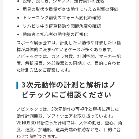
投球、投てき、ジャンプ、走行動作の比較
用具の形状や重量が身体動作に与える影響の評価
トレーニング前後のフォーム変化の確認
リハビリ中の荷重移動や関節角度の確認
熟練者と初心者の動作差の可視化
スポーツ展示会では、計測したい動作や評価したい指
標が具体的に決まっているケースが多くあります。
ノビテックでは、カメラ台数、計測空間、マーカー配
置、解析項目、外部機器との同期まで、目的に合わせ
た計測方法をご提案します。
3次元動作の計測と解析はノ
ビテックにご相談ください
ノビテックでは、3次元動作の可視化と解析に適した
動作計測機器、ソフトウェアを取り扱っています。
VENUS3D Rを使った計測では、人体の動き、重心、角
度、速度、加速度、道具先端の軌跡などを、目的に合
わせて解析できます。