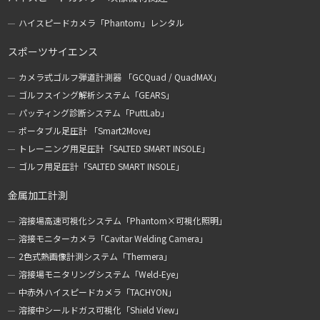
ハイスピードカメラ「Phantom」レンタル
スポーツサイエンス
カメラ式ゴルフ弾道計測器 「GCQuad / QuadMAX」
ゴルフスイング解析システム「GEARS」
パッティング診断システム「PuttLab」
ポータブル足圧計 「Smart2Move」
トレーニング用足圧計「SALTED SMART INSOLE」
ゴルフ用足圧計「SALTED SMART INSOLE」
金属加工計測
溶接場高速可視化システム「Phantom×可視化照明」
溶接モニターカメラ「Cavitar Welding Camera」
2色式熱画像計測システム「Thermera」
溶接場モニタリングシステム「Weld-Eye」
中赤外ハイスピードカメラ「TACHYON」
溶接中シールドガス可視化「Shield View」