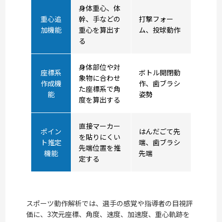
身体重心、体
重心追
幹、手などの
打撃フォー
加機能
重心を算出す
ム、投球動作
る
身体部位や対
座標系
ボトル開閉動
象物に合わせ
作成機
作、歯ブラシ
た座標系で角
能
姿勢
度を算出する
直接マーカー
ポイン
はんだごて先
を貼りにくい
ト推定
端、歯ブラシ
先端位置を推
機能
先端
定する
スポーツ動作解析では、選手の感覚や指導者の目視評
価に、3次元座標、角度、速度、加速度、重心軌跡を