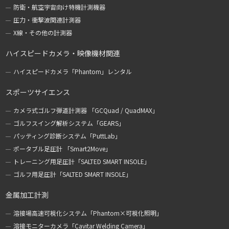
防衛・航空宇宙向け特機計測機器
圧力・衝撃波関連計測器
X線・その他の計測器
ハイスピードカメラ・映像機材関連
ハイスピードカメラ「Phantom」レンタル
スポーツサイエンス
カメラ式ゴルフ弾道計測器 「GCQuad / QuadMAX」
ゴルフスイング解析システム「GEARS」
パッティング診断システム「PuttLab」
ポータブル足圧計 「Smart2Move」
トレーニング用足圧計「SALTED SMART INSOLE」
ゴルフ用足圧計「SALTED SMART INSOLE」
金属加工計測
溶接場高速可視化システム「Phantom×可視化照明」
溶接モニターカメラ「Cavitar Welding Camera」