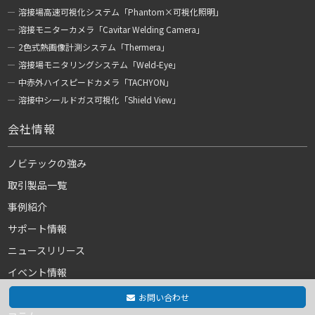
溶接場高速可視化システム「Phantom×可視化照明」
溶接モニターカメラ「Cavitar Welding Camera」
2色式熱画像計測システム「Thermera」
溶接場モニタリングシステム「Weld-Eye」
中赤外ハイスピードカメラ「TACHYON」
溶接中シールドガス可視化「Shield View」
会社情報
ノビテックの強み
取引製品一覧
事例紹介
サポート情報
ニュースリリース
イベント情報
よくある質問
お問い合わせ